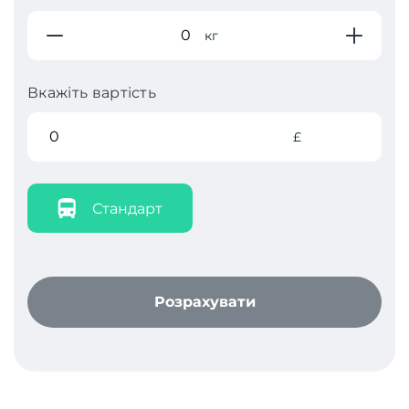
кг
Вкажіть вартість
£
Стандарт
Розрахувати