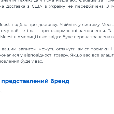
знайти техніку для початківців або фахівців за пр
а доставка з США в Україну не передбачена. З 
Meest подбає про доставку. Увійдіть у систему Meest
тому кабінеті дані при оформленні замовлення. Т
Meest в Америці і вже звідти буде перенаправлена в 
за вашим запитом можуть оглянути вміст посилки і 
коналися у відповідності товару. Якщо вас все влашт
мовлення буде у вас.
х представлений бренд