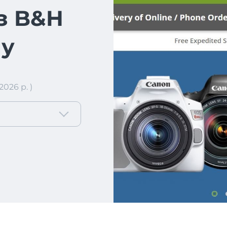
 з B&H
ну
026 р. )