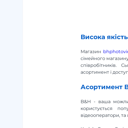
Висока якість
Магазин
bhphotovi
сімейного магазину
співробітників. 
асортимент і доступ
Асортимент B
B&H - ваша можли
користується поп
відеооператори, та 