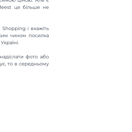
иємною ціною. Але є
Meest це більше не
 Shopping і вкажіть
аким чином посилка
Україні.
надіслати фото або
ує, то в середньому