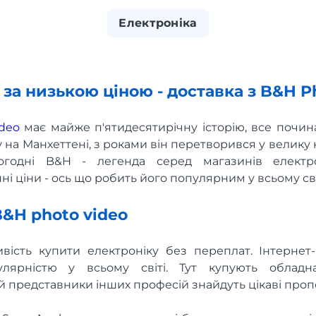
Електроніка
 за низькою ціною - доставка з B&H P
deo
має майже п'ятидесятирічну історію, все почин
 на Манхеттені, з роками він перетворився у велику
Сьогодні B&H - легенда серед магазинів електр
ні ціни - ось що робить його популярним у всьому сві
&H photo video
вість купити електроніку без переплат. Інтерне
улярністю у всьому світі. Тут купують облад
й представники інших професій знайдуть цікаві пропо