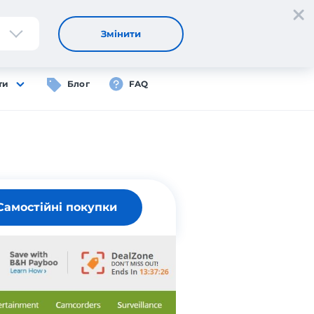
Реєстрація
Вхід
UA
Змінити
ти
Блог
FAQ
Самостійні покупки