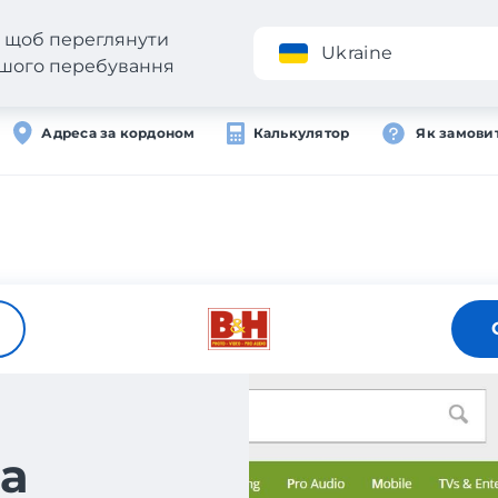
н, щоб переглянути
Додаток
Ukraine
вашого перебування
Адреса за кордоном
Калькулятор
Як замови
а