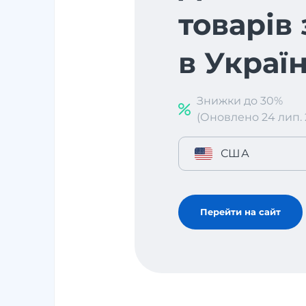
товарів
в Украї
Знижки до 30%
(Оновлено 24 лип. 2
США
Перейти на сайт