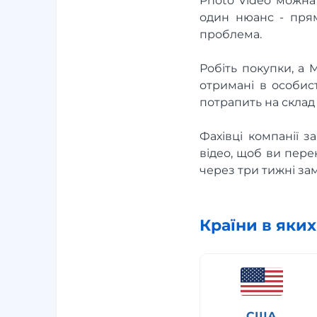
Photo Video можна 
один нюанс - прям
проблема.
Робіть покупки, а 
отримані в особис
потрапить на склад 
Фахівці компанії 
відео, щоб ви пере
через три тижні за
Країни в яки
США