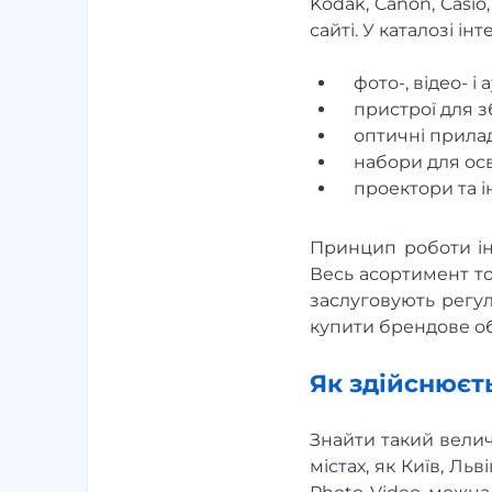
Kodak, Canon, Casio
сайті. У каталозі і
фото-, відео- і
пристрої для з
оптичні прила
набори для осві
проектори та і
Принцип роботи інт
Весь асортимент то
заслуговують регул
купити брендове об
Як здійснюєт
Знайти такий велич
містах, як Київ, Ль