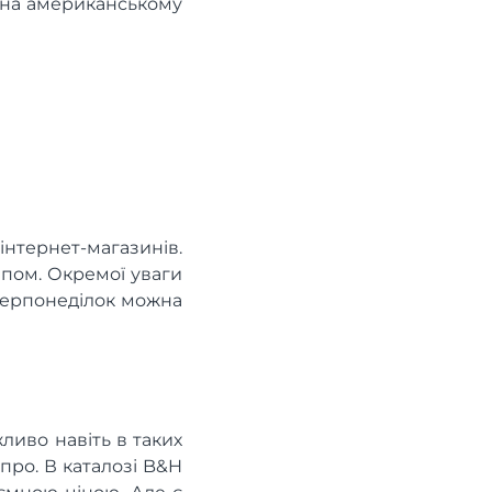
ні на американському
інтернет-магазинів.
ипом. Окремої уваги
іберпонеділок можна
ливо навіть в таких
іпро. В каталозі B&H