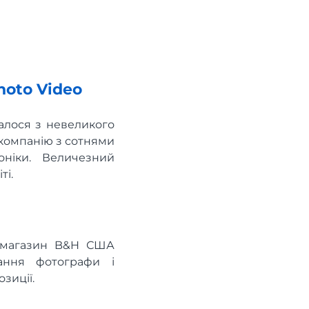
hoto Video
алося з невеликого
 компанію з сотнями
оніки. Величезний
ті.
т-магазин B&H США
нання фотографи і
зиції.