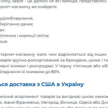
, Sony, Apple - це далеко не всі бренди, представле
нтернет-магазину ви знайдете:
 аудіообладнання;
берігання даних;
ди;
тлення і корекції світла;
нше.
ернет-магазину мало чим відрізняється від інших 
варів зручно розсортований за брендами, ціною і т
ярні знижки і розпродажі. У Чорну п'ятницю або к
ладнання зі знижкою до 80%.
ься доставка з США в Україну
езний асортимент товарів за вигідною ціною немож
вів, Івано-Франківськ, Ужгород, Вінниця, Одеса або Дн