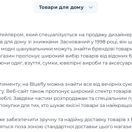
Товари для дому
итейлером, який спеціалізується на продажу дизайнер
ів для дому зі знижками. Заснований у 1998 році, він
е модні шанувальники можуть знайти брендові това
агазин пропонує широкий вибір товарів від відомих б
чи одяг, взуття, сумки, ювелірні вироби та аксесуари
именту, на Bluefly можна знайти все від вечірніх сук
у. Веб-сайт також пропонує широкий спектр товарів 
 меблі. Завдяки частим розпродажам та спеціальним п
покупки для тих, хто шукає якісні товари за найкращо
е забезпечити зручну та надійну доставку товарів з B
одяться поза зоною стандартної доставки цього магаз