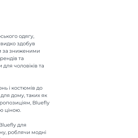
ського одягу,
 швидко здобув
ри за зниженими
рендів та
 для чоловіків та
онь і костюмів до
для дому, таких як
ропозиціям, Bluefly
ю ціною.
luefly для
ину, роблячи модні