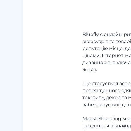
Bluefly є онлайн-р
аксесуарів та товар
репутацію місця, д
цінами. Інтернет-м
дизайнерів, включаю
жінок.
Що стосується асорт
повсякденного одяг
текстиль, декор та
забезпечує вигідні 
Meest Shopping мож
покупців, які знах