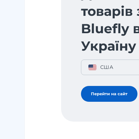
товарів 
Bluefly 
Україну
США
Перейти на сайт