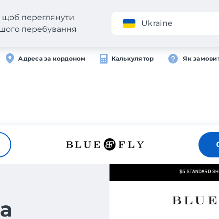
н, щоб переглянути
Додаток
Ukraine
вашого перебування
Адреса за кордоном
Калькулятор
Як замови
а