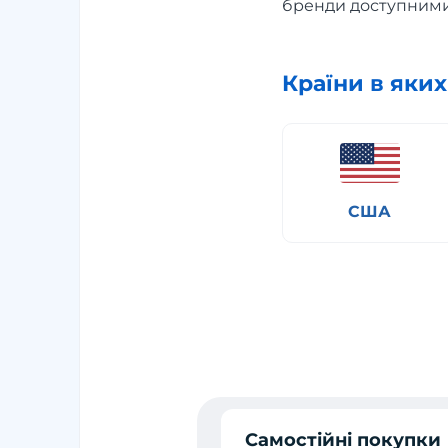
бренди доступними
Країни в яки
США
Самостійні покупки