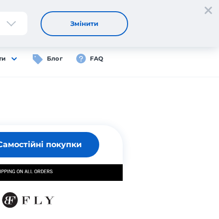
Реєстрація
Вхід
UA
Змінити
ти
Блог
FAQ
Самостійні покупки