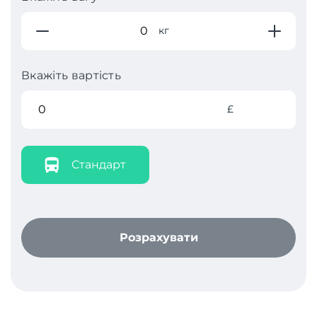
кг
Вкажіть вартість
£
Стандарт
Розрахувати