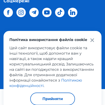
Соцмережі
© 2026 Meest Shopping
доставка покупок з інтернет-
Політика використання файлів cookie
магазинів світу в Україну.
Всі права захищені
Цей сайт використовує файли cookie та
інші технології, щоб допомогти вам у
Політика конфіденційності
навігації, а також надати кращий
Публічна оферта
користувальницький досвід. Залишаючись
Умови користування сервісом викупу товарів
на сайті ви погоджуєтеся з використанням
файлів. Для отримання додаткової
інформації ознайомтеся з
Політикою
конфіденційності
.
За транзакції відповідає:
Прийняти