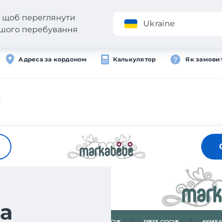
н, щоб переглянути
Додаток
Ukraine
вашого перебування
Адреса за кордоном
Калькулятор
Як замови
E
а