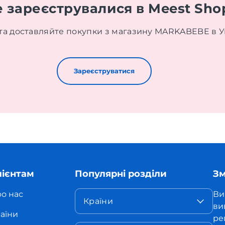
е зареєструвалися в Meest Sho
та доставляйте покупки з магазину MARKABEBE в У
Зареєструватися
лієнтам
Популярні розділи
Зм
о нас
Ви
Країни
ви
аїни
ре