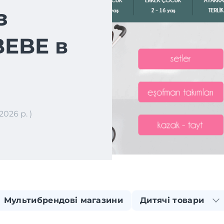
з
EBE в
026 р. )
Мультибрендові магазини
Дитячі товари