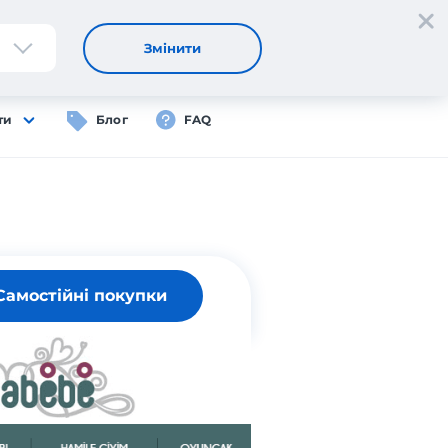
Реєстрація
Вхід
UA
Змінити
ти
Блог
FAQ
Самостійні покупки