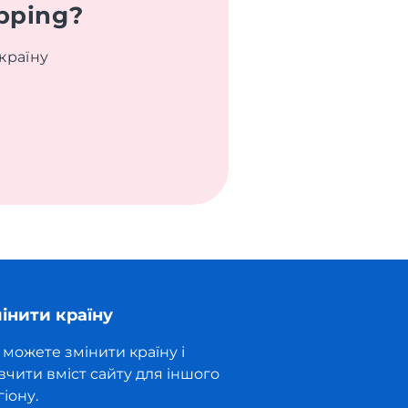
pping?
країну
інити країну
 можете змінити країну і
вчити вміст сайту для іншого
гіону.