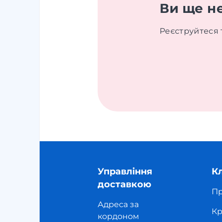
Ви ще н
Реєструйтеся 
Управління
К
доставкою
Пр
Адреса за
Кр
кордоном