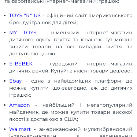
та європейські інтернет-магазини іграшок:
TOYS "R" US
- офіційний сайт американського
бренду іграшок для дітей;
MY TOYS
- німецький інтернет-магазин
дитячого одягу, взуття та іграшок. Тут можна
знайти товари на всі випадки життя за
доступною ціною;
E-BEBEK
- турецький інтернет-магазин
дитячих речей. Купуйте якісні товари дешево;
Ebay
- одна з найвідоміших платформ, де
можна купити що-завгодно, аж до дитячих
іграшок;
Amazon
- найбільший і мегапопулярний
майданчик, де можна купити товари високої
якості з доставкою з США;
Walmart
- американський мультибрендовий
інтернет-магазин з величезним