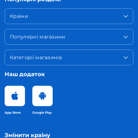
Країни
Популярні магазини
Категорії магазинів
Наш додаток
App Store
Google Play
Змінити країну