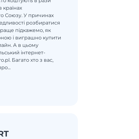
сто коштують в рази
в країнах
о Союзу. У причинах
ведливості розбиратися
краще підкажемо, як
роною і виграшно купити
лайн. А в цьому
ьський інтернет-
o.pl. Багато хто з вас,
ро...
RT