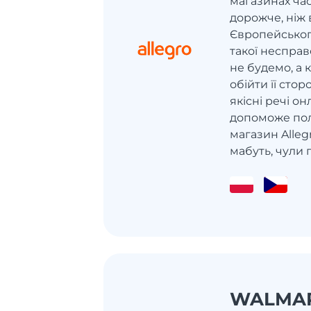
магазинах ча
дорожче, ніж 
Європейськог
такої неспра
не будемо, а 
обійти її сто
якісні речі он
допоможе пол
магазин Allegr
мабуть, чули п
WALMA