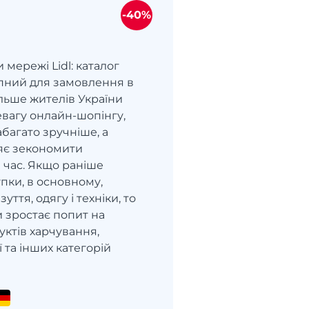
-40%
мережі Lidl: каталог
упний для замовлення в
ільше жителів України
евагу онлайн-шопінгу,
абагато зручніше, а
яє зекономити
 час. Якщо раніше
пки, в основному,
уття, одягу і техніки, то
и зростає попит на
уктів харчування,
ї та інших категорій