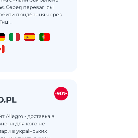
є. Серед переваг, які
обити придбання через
нці...
-90%
O.PL
т Allegro - доставка в
но, ні для кого не
вари в українських