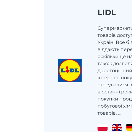
LIDL
Супермаркети 
товарів дост
Україні Все б
віддають пер
оскільки це н
також дозвол
дорогоцінний
інтернет-поку
стосувалися вз
в останні рок
покупки прод
побутової хімі
товарів, ...