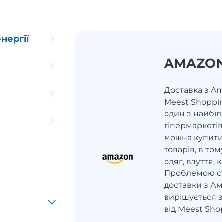
нергії
AMAZO
Доставка з Am
Meest Shoppi
один з найбі
гіпермаркетів
можна купити
товарів, в том
одяг, взуття,
Проблемою ст
доставки з Ам
вирішується 
від Meest Sho