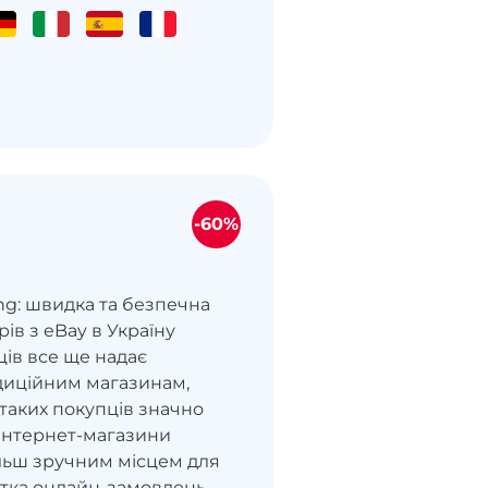
-60%
ng: швидка та безпечна
рів з eBay в Україну
ців все ще надає
диційним магазинам,
ь таких покупців значно
Інтернет-магазини
ільш зручним місцем для
астка онлайн-замовлень