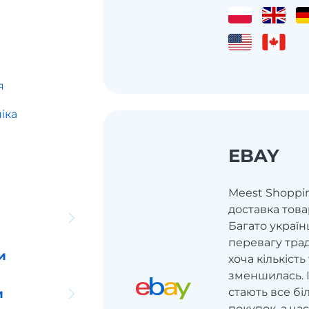
я
іка
EBAY
Meest Shoppi
доставка това
Багато україн
перевагу тра
и
хоча кількіст
зменшилась. 
стають все б
и
покупок, а ч