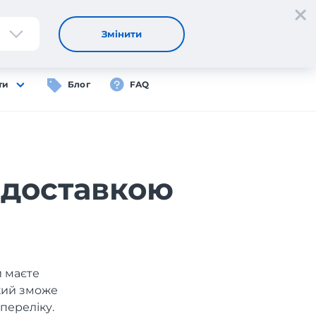
Реєстрація
Вхід
UA
Змінити
ти
Блог
FAQ
 доставкою
и маєте
який зможе
переліку.