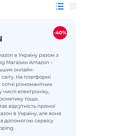
-40%
N
azon в Україну разом з
ng Магазин Amazon –
льших онлайн-
 світу. На платформі
 сотні різноманітних
у числі електроніку,
 косметику тощо.
ає відсутність прямої
азон в Україну, але вона
за допомогою сервісу
pping.