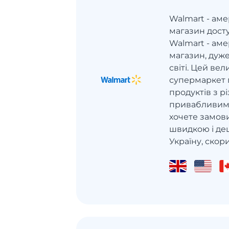
Walmart - ам
магазин дост
Walmart - ам
магазин, дуж
світі. Цей ве
супермаркет 
продуктів з р
привабливими
хочете замови
швидкою і де
Україну, скори