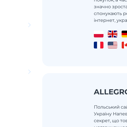
значно зроста
спонукають р
інтернет, украї
ALLEGR
Польський сай
Україну Напев
секрет, що то