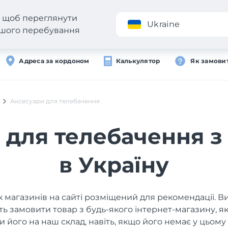
н, щоб переглянути
Додаток
Ukraine
вашого перебування
Адреса за кордоном
Калькулятор
Як замови
Аксесуари для телебачення
 для телебачення з
в Україну
 магазинів на сайті розміщений для рекомендації. В
ь замовити товар з будь-якого інтернет-магазину, 
и його на наш склад, навіть, якщо його немає у цьому 