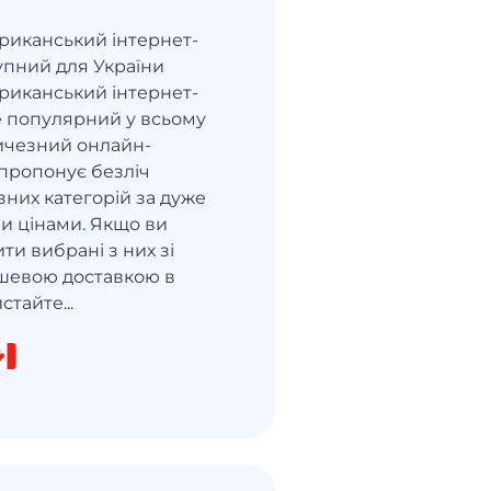
ериканський інтернет-
упний для України
ериканський інтернет-
е популярний у всьому
личезний онлайн-
пропонує безліч
ізних категорій за дуже
 цінами. Якщо ви
ти вибрані з них зі
шевою доставкою в
стайте...