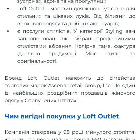
зустрічах, вдома та на прогулянці;
Loft Outlet – магазин для жінок. Тут є все для
стильних та цікавих луків. Від білизни до
верхнього одягу та дрібних аксесуарів;
є послуги стилістів. У категорії Styling вам
запропоновані вже зібрані професійними
стилістами вбрання. Колірна гама, фактура
ідеально продумані. Мікс стилю та
оригінальності.
Бренд Loft Outlet належить до сімейства
торгових марок Ascena Retail Group, Inc. Це один
із найбільших роздрібних продавців жіночого
одягу у Сполучених Штатах.
Чим вигідні покупки у Loft Outlet
Компанія створена у 98 році минулого століття.
За цей час вона налічує понад 650 магазинів у