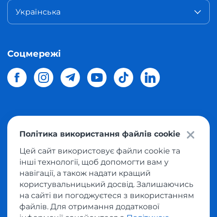
Українська
Соцмережі
© 2026 Meest Shopping
доставка покупок з інтернет-
Політика використання файлів cookie
магазинів світу в Україну.
Всі права захищені
Цей сайт використовує файли cookie та
інші технології, щоб допомогти вам у
Політика конфіденційності
навігації, а також надати кращий
Публічна оферта
користувальницький досвід. Залишаючись
Умови користування сервісом викупу товарів
на сайті ви погоджуєтеся з використанням
файлів. Для отримання додаткової