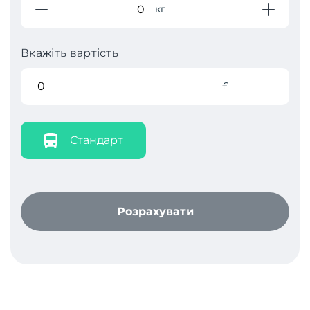
кг
Вкажіть вартість
£
Стандарт
Розрахувати