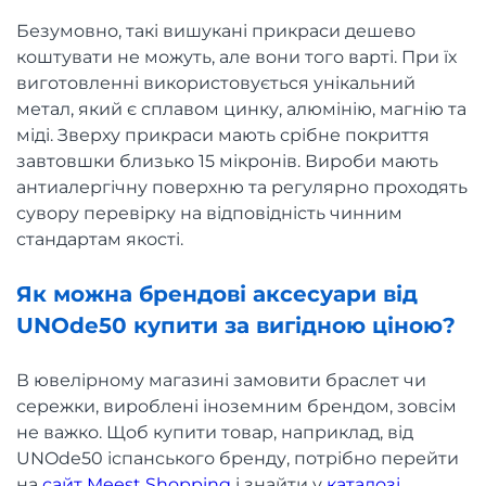
Безумовно, такі вишукані прикраси дешево
коштувати не можуть, але вони того варті. При їх
виготовленні використовується унікальний
метал, який є сплавом цинку, алюмінію, магнію та
міді. Зверху прикраси мають срібне покриття
завтовшки близько 15 мікронів. Вироби мають
антиалергічну поверхню та регулярно проходять
сувору перевірку на відповідність чинним
стандартам якості.
Як можна брендові аксесуари від
UNOde50 купити за вигідною ціною?
В ювелірному магазині замовити браслет чи
сережки, вироблені іноземним брендом, зовсім
не важко. Щоб купити товар, наприклад, від
UNOde50 іспанського бренду, потрібно перейти
на
сайт Meest Shopping
і знайти у
каталозі