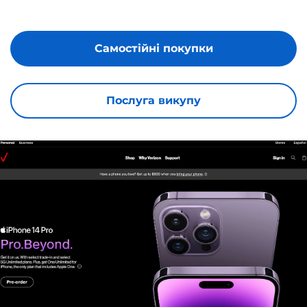
Самостійні покупки
Послуга викупу