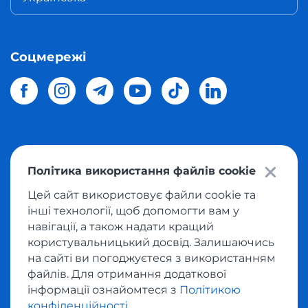
Соцмережі
© 2026 Meest Shopping
доставка покупок з інтернет-
Політика використання файлів cookie
магазинів світу в Україну.
Всі права захищені
Цей сайт використовує файли cookie та
інші технології, щоб допомогти вам у
Політика конфіденційності
навігації, а також надати кращий
Публічна оферта
користувальницький досвід. Залишаючись
Умови користування сервісом викупу товарів
на сайті ви погоджуєтеся з використанням
файлів. Для отримання додаткової
інформації ознайомтеся з
Політикою
конфіденційності
.