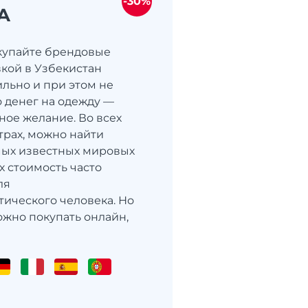
-30%
A
купайте брендовые
вкой в Узбекистан
ильно и при этом не
о денег на одежду —
ное желание. Во всех
трах, можно найти
мых известных мировых
х стоимость часто
ля
тического человека. Но
ожно покупать онлайн,