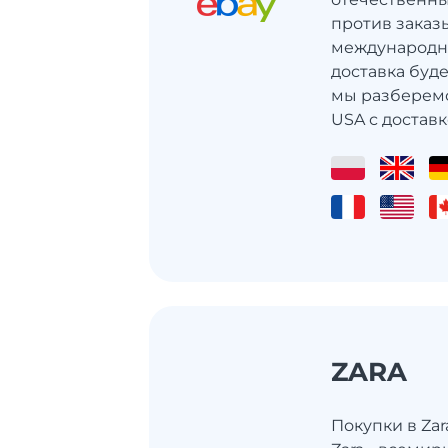
против заказ
международны
доставка буде
мы разберемс
USA с доставко
ZARA
Покупки в Zar