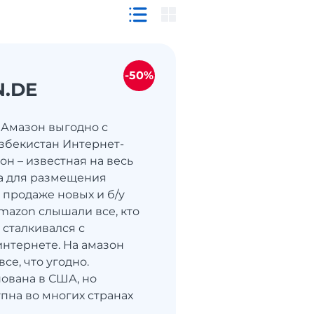
-50%
.DE
 Амазон выгодно с
Узбекистан Интернет-
он – известная на весь
а для размещения
 продаже новых и б/у
amazon слышали все, кто
 сталкивался с
интернете. На амазон
се, что угодно.
ована в США, но
упна во многих странах