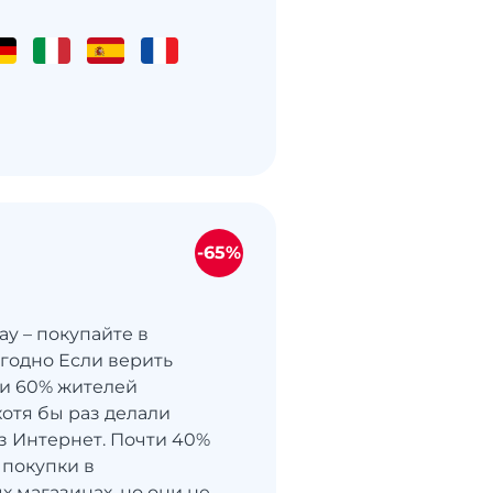
-65%
ay – покупайте в
годно Если верить
и 60% жителей
хотя бы раз делали
з Интернет. Почти 40%
 покупки в
х магазинах, но они не