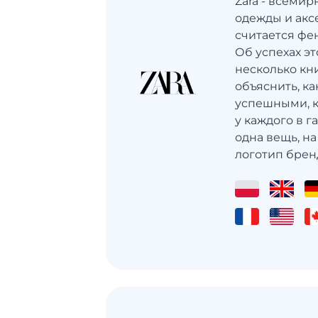
Zara - всеми
одежды и акс
считается фе
Об успехах э
несколько кн
объяснить, ка
успешными, к
у каждого в г
одна вещь, на
логотип бренда