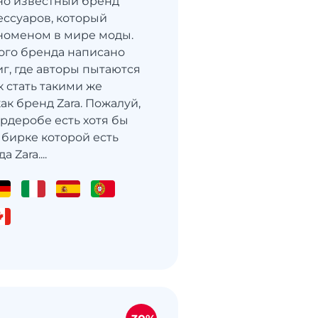
рно известный бренд
ессуаров, который
номеном в мире моды.
того бренда написано
иг, где авторы пытаются
к стать такими же
ак бренд Zara. Пожалуй,
ардеробе есть хотя бы
 бирке которой есть
 Zara....