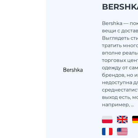
BERSHK
Bershka — по
вещи с доста
Выглядеть ст
тратить мног
вполне реаль
торговых цен
одежду от са
брендов, но и
недоступна д
среднестатис
выход есть, м
например, ...