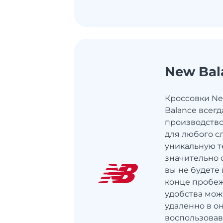
New Bal
Кроссовки Ne
Balance всегд
производств
для любого с
уникальную т
значительно 
вы не будете
конце пробеж
удобства мо
удаленно в о
воспользовав