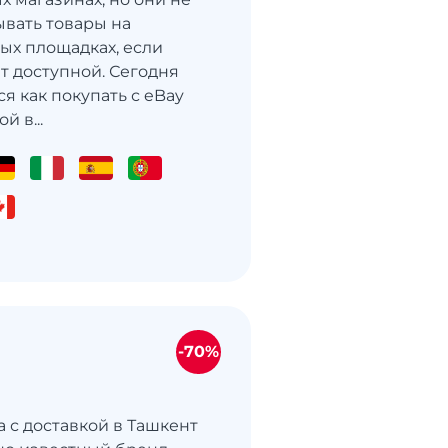
ывать товары на
х площадках, если
т доступной. Сегодня
я как покупать с eBay
й в...
-70%
a с доставкой в Ташкент