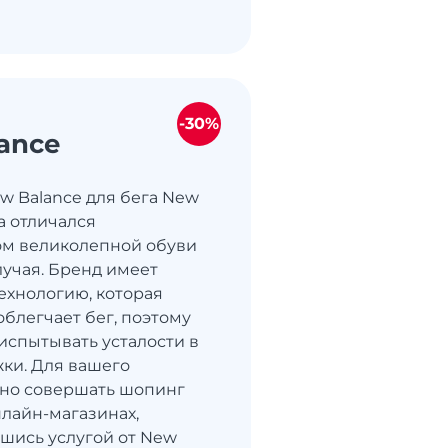
-30%
ance
w Balance для бега New
а отличался
ом великолепной обуви
лучая. Бренд имеет
ехнологию, которая
облегчает бег, поэтому
 испытывать усталости в
ки. Для вашего
жно совершать шопинг
нлайн-магазинах,
шись услугой от New