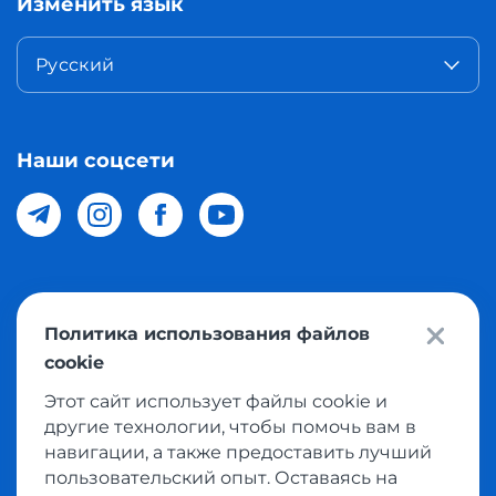
Изменить язык
Русский
Наши соцсети
© 2026 Meest Shopping доставка покупок с интернет
Политика использования файлов
магазинов мира в Узбекистан. Все права защищены
cookie
Этот сайт использует файлы cookie и
Политика конфиденциальности
другие технологии, чтобы помочь вам в
Публичная оферта
навигации, а также предоставить лучший
пользовательский опыт. Оставаясь на
Условия использования сервисом выкупа товаров