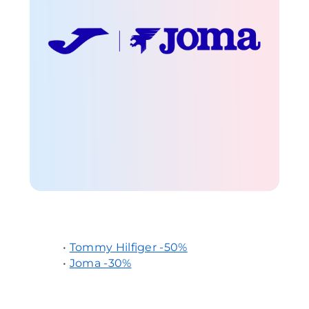
•
Tommy Hilfiger -50%
•
Joma -30%