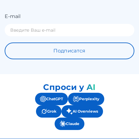
E-mail
Подписатся
Спроси у AI
ChatGPT
Perplexity
Grok
AI Overviews
Claude