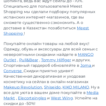
шопинга, ведь вас ждут сейлы до -70%.
Специально для пользователей Meest
Shopping мы сделали подборку популярных
испанских интернет-магазинов, где вы
сможете существенно сэкономить. А о
доставке в Казахстан позаботиться
Meest
Shopping
!
Покупайте онлайн товары на любой вкус!
Одежду, обувь и аксессуары для всей семьи с
невероятными скидками найдете в
MANGO
Outlet
,
Pull&Bear
,
Tommy Hilfiger
и других.
Спортивный гардероб обновляйте в
Joma
и
Converse
.Скидки приятно удивят!
Качественная декоративная и уходовая
косметику на сейлах в онлайн-магазинах
Makeup Revolution
,
Shiseido
,
KIKO MILANO
. Ну а
все для уюта в вашем доме покупайте в
Media
Markt
,
Elecorteingles
и
West Wing
. Успейте на
скидки до -50%!