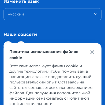
Изменить язык
Русский
Наши соцсети
Политика использования файлов
cookie
Этот сайт использует файлы cookie и
© 2026 Meest Shopping доставка покупок с интернет
другие технологии, чтобы помочь вам в
магазинов мира в Казахстан. Все права защищены
навигации, а также предоставить лучший
пользовательский опыт. Оставаясь на
сайте, вы соглашаетесь с использованием
Политика конфиденциальности
файлов. Для получения дополнительной
Публичная оферта
информации ознакомьтесь с Политикой
Условия пользования сервисом выкупа товаров
конфиденциальности.