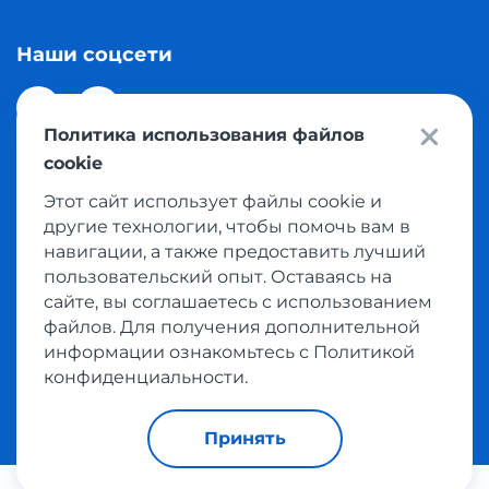
Наши соцсети
Политика использования файлов
cookie
Этот сайт использует файлы cookie и
© 2026 Meest Shopping доставка покупок с интернет
другие технологии, чтобы помочь вам в
магазинов мира в Казахстан. Все права защищены
навигации, а также предоставить лучший
пользовательский опыт. Оставаясь на
сайте, вы соглашаетесь с использованием
Политика конфиденциальности
файлов. Для получения дополнительной
Публичная оферта
информации ознакомьтесь с Политикой
Условия пользования сервисом выкупа товаров
конфиденциальности.
Принять