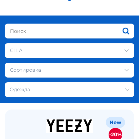
США
Сортировка
Одежда
New
-20%