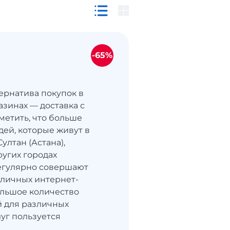
-65%
ернатива покупок в
азинах — доставка с
метить, что больше
ей, которые живут в
ултан (Астана),
угих городах
регулярно совершают
зличных интернет-
ольшое количество
 для различных
уг пользуется