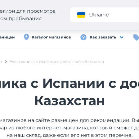
егион для просмотра
Приложение
Ukraine
стом пребывания
раницей
Каталог магазинов
Как заказать
ка
Электроника с Испании с доставкой в Казахстан
ика с Испании с до
Казахстан
магазинов на сайте размещен для рекомендации. В
вар из любого интернет-магазина, который сможет д
на наш склад, даже если его нет в этом перечне.