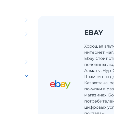
EBAY
Хорошая альт
интернет маг
Ebay Стоит от
половины люд
Алматы, Нур-С
Шымкент и др
Казахстана, 
покупки в ра
магазинах. Б
потребителей
цифровых усл
порталам...