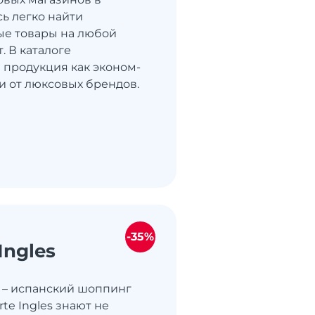
сь легко найти
ые товары на любой
. В каталоге
 продукция как эконом-
 и от люксовых брендов.
-35%
 Ingles
és – испанский шоппинг
rte Ingles знают не