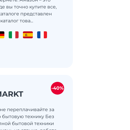
где вы точно купите все,
каталоге представлен
талог това...
-40%
MARKT
 не переплачивайте за
 бытовую технику Без
пной бытовой техники