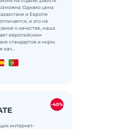
изнь на отдыхе, работе
озможна. Однако цена
Казахстане и Европе
тличается, и это не
 самое о качестве, наша
пает европейским
ане стандартов и норм.
 кач...
-40%
ATE
щих интернет-