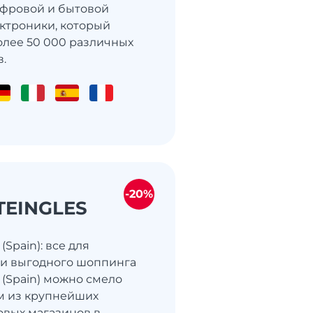
ифровой и бытовой
ектроники, который
олее 50 000 различных
в.
-20%
TEINGLES
 (Spain): все для
 и выгодного шоппинга
s (Spain) можно смело
м из крупнейших
вых магазинов в