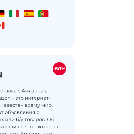
-50%
N
ставка с Амазона в
zon – это интернет-
 известен всему мир,
т объявления о
х или б/у товаров. Об
ышали все, кто хоть раз
ернете. Амазон – это