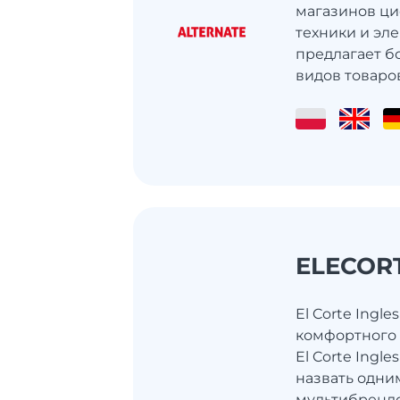
магазинов ц
техники и эл
предлагает б
видов товаро
ELECOR
El Corte Ingles
комфортного
El Corte Ingle
назвать одни
мультибрендо