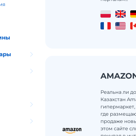
ия
ины
уары
AMAZO
Реальна ли до
Казахстан Ama
гипермаркет,
где размещаю
продаже новы
этом сайте сл
покупал в инт