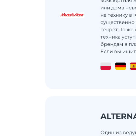
комфортная ж
или дома нев
на технику в 
существенно о
секрет. То же
техника усту
брендам в пл
Если вы ищите
ALTERN
Один из веду