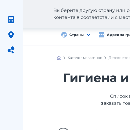
Выберите другую страну или р
контента в соответствии с ме
Страны
Адрес за г
Каталог магазинов
Детские то
Meest
Shopping
Гигиена и
Список 
заказать то