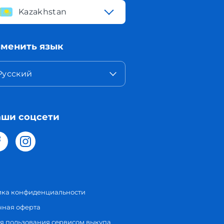
Kazakhstan
менить язык
Русский
ши соцсети
ика конфиденциальности
чная оферта
я пользования сервисом выкупа