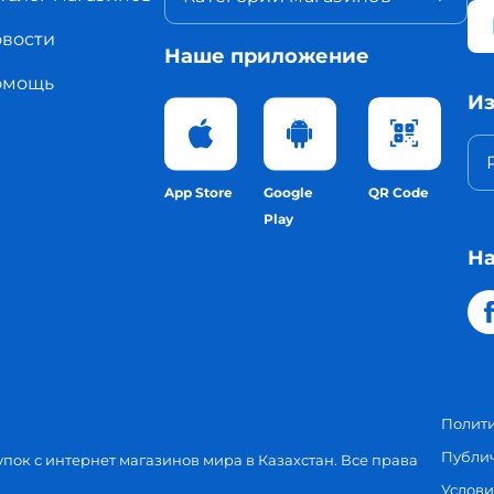
вости
Наше приложение
омощь
Из
App Store
Google
QR Code
Play
На
Полит
Публи
упок с интернет магазинов мира в Казахстан. Все права
Услови