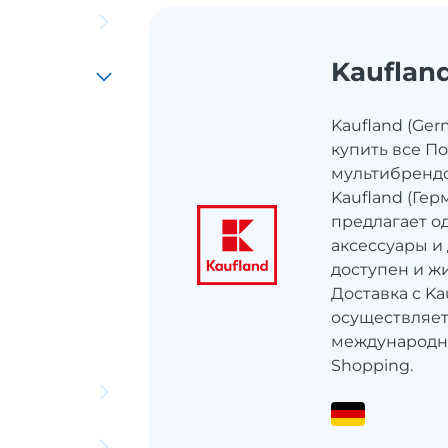
Kauflan
Kaufland (Ger
купить все П
мультибренд
Kaufland (Гер
предлагает од
аксессуары и
доступен и ж
Доставка с Ka
осуществляе
международн
Shopping.