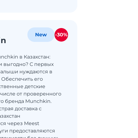
-30%
New
in
nchkin в Казахстан:
и выгодно? С первых
малыши нуждаются в
. Обеспечить его
ственные детские
м числе от проверенного
о бренда Munchkin.
страя доставка с
азахстан
ся через Meest
луги предоставляются