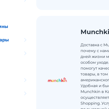
ины
Munchk
уары
Доставка с Mu
почему с нам
дней жизни 
особом уходе
помогут каче
товары, в то
американског
Удобная и бы
Munchkin в К
осуществляет
Shopping. Ус