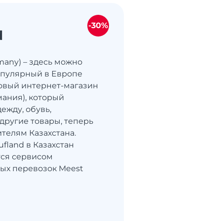
-30%
d
many) – здесь можно
опулярный в Европе
овый интернет-магазин
мания), который
ежду, обувь,
 другие товары, теперь
ителям Казахстана.
ufland в Казахстан
тся сервисом
ых перевозок Meest