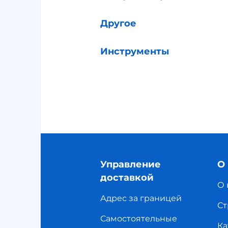
Другое
Инструменты
Управление
О
доставкой
О 
Адрес за границей
Ст
Самостоятельные
Ка