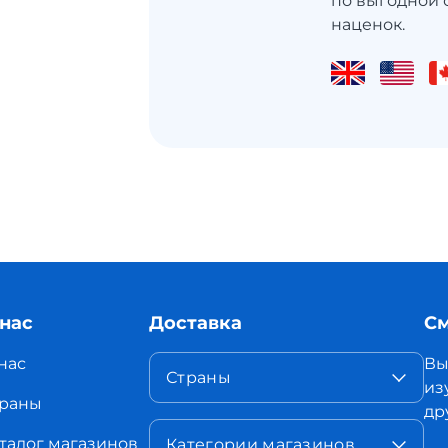
по выгодной 
наценок.
 нас
Доставка
См
нас
Вы
Страны
из
раны
др
талог магазинов
Категории магазинов