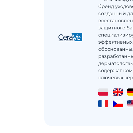
бренд уходов
созданный дл
восстановлен
защитного ба
специализиру
эффективных 
обоснованных
разработанны
дерматологам
содержат ко
ключевых кера