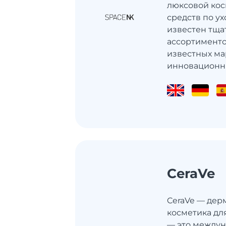
люксовой ко
средств по ух
известен тщ
ассортименто
известных ма
инновационны
CeraVe
CeraVe — дер
косметика дл
— это между