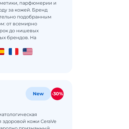
сметики, парфюмерии и
оду за кожей. Бренд
ательно подобранным
м: от всемирно
рок до нишевых
х брендов. На
-30%
New
матологическая
я здоровой кожи CeraVe
народно признанный