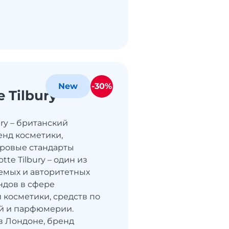
-30%
New
e Tilbury
ury – британский
нд косметики,
ровые стандарты
tte Tilbury – один из
емых и авторитетных
ндов в сфере
 косметики, средств по
ей и парфюмерии.
 Лондоне, бренд