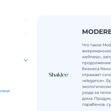
MODER
Что такое Mo
американский
wellness», за
продолжение
бизнеса Newa
отражает соч
«elegance». Б
экологически
ровья
ухода за тело
дома. Продук
ы
парабенов, сул