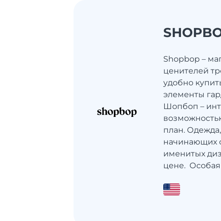
SHOPB
Shopbop – ма
ценителей тр
удобно купит
элементы гар
Шопбоп – инт
возможностью
план. Одежда,
начинающих 
именитых диз
цене. Особая