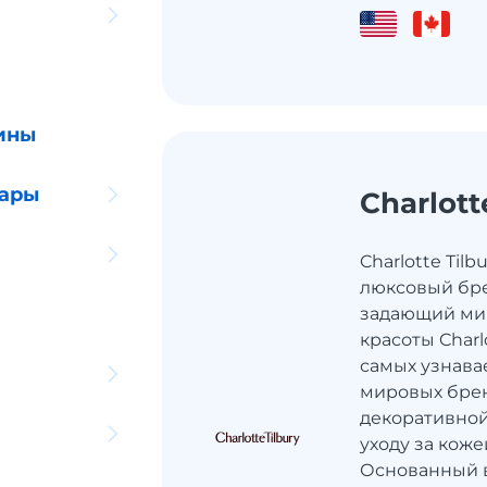
ины
уары
Charlott
Charlotte Tilb
люксовый бре
задающий ми
красоты Charlo
самых узнава
мировых бре
декоративной
уходу за кож
Основанный в