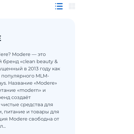
E
dere? Modere — это
 бренд «clean beauty &
пущенный в 2013 году как
 популярного MLM-
ys. Название «Modere»
етание «modern» и
ренд создаёт
 чистые средства для
м, питание и товары для
ция Modere свободна от
...