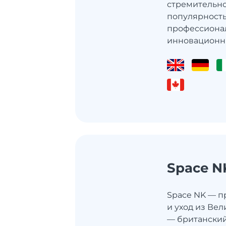
стремительно
популярность
профессиона
инновационных
Space N
Space NK — п
и уход из Ве
— британский