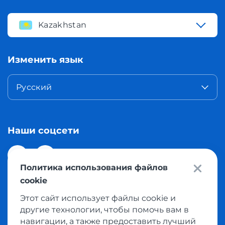
Kazakhstan
Изменить язык
Русский
Наши соцсети
Политика использования файлов
cookie
Этот сайт использует файлы cookie и
© 2026 Meest Shopping доставка покупок с интернет
другие технологии, чтобы помочь вам в
магазинов мира в Казахстан. Все права защищены
навигации, а также предоставить лучший