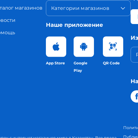
талог магазинов
Категории магазинов
вости
Наше приложение
омощь
Из
App Store
Google
QR Code
Play
На
Полит
Публи
упок с интернет магазинов мира в Казахстан. Все права