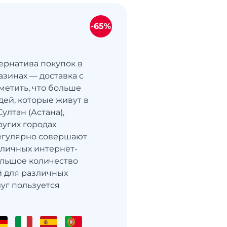
-65%
ернатива покупок в
азинах — доставка с
метить, что больше
ей, которые живут в
ултан (Астана),
угих городах
регулярно совершают
зличных интернет-
ольшое количество
 для различных
уг пользуется