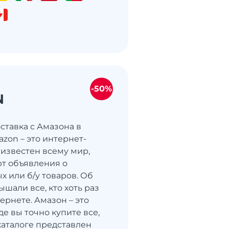
-50%
N
ставка с Амазона в
zon – это интернет-
 известен всему мир,
т объявления о
х или б/у товаров. Об
ышали все, кто хоть раз
ернете. Амазон – это
где вы точно купите все,
каталоге представлен