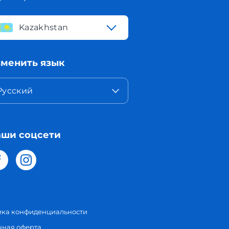
Kazakhstan
менить язык
Русский
ши соцсети
ика конфиденциальности
чная оферта