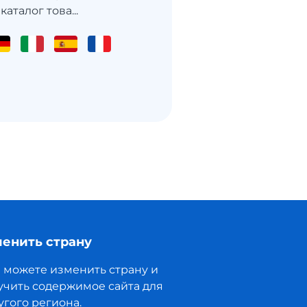
талог това...
енить страну
 можете изменить страну и
учить содержимое сайта для
угого региона.