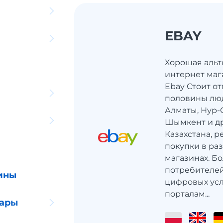
EBAY
Хорошая альт
интернет маг
Ebay Стоит от
половины люд
Алматы, Нур-С
Шымкент и др
Казахстана, 
покупки в ра
магазинах. Б
потребителей
ины
цифровых усл
порталам...
уары