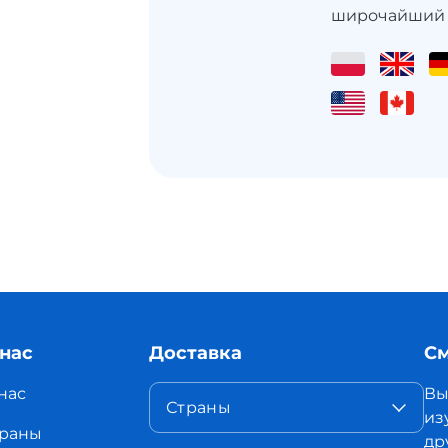
широчайший ка
 нас
Доставка
См
нас
Вы
Страны
из
раны
др