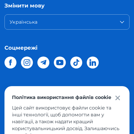
Змінити мову
Українська
Соцмережі
© 2026 Meest Shopping
доставка покупок з інтернет-
Політика використання файлів cookie
магазинів світу в Україну.
Всі права захищені
Цей сайт використовує файли cookie та
інші технології, щоб допомогти вам у
Політика конфіденційності
навігації, а також надати кращий
Публічна оферта
користувальницький досвід. Залишаючись
Умови користування сервісом викупу товарів