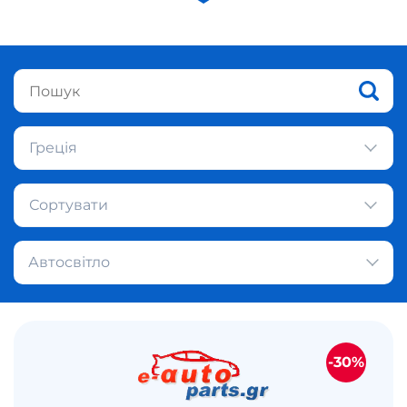
Греція
Сортувати
Автосвітло
-30%