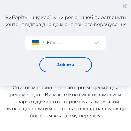
Виберіть іншу країну чи регіон, щоб переглянути
контент відповідно до місця вашого перебування
Реєстрація
Ukraine
Автосвітло з Греції з доставкою в Україну
Автосвітло з Греції з
Змінити
доставкою в Україну
Список магазинів на сайті розміщений для
рекомендації. Ви маєте можливість замовити
товар з будь-якого інтернет-магазину, який
зможе доставити його на наш склад, навіть, якщо
його немає у цьому переліку.