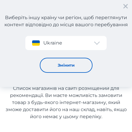
Виберіть іншу країну чи регіон, щоб переглянути
контент відповідно до місця вашого перебування
Реєстрація
Ukraine
Шини, диски з Греції з доставкою в Україну
Шини, диски з Греції з
Змінити
доставкою в Україну
Список магазинів на сайті розміщений для
рекомендації. Ви маєте можливість замовити
товар з будь-якого інтернет-магазину, який
зможе доставити його на наш склад, навіть, якщо
його немає у цьому переліку.