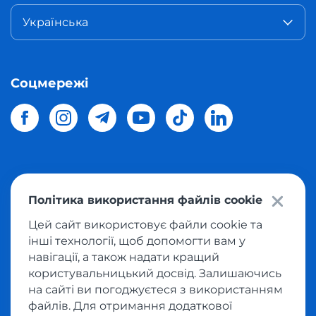
Українська
Соцмережі
© 2026 Meest Shopping
доставка покупок з інтернет-
Політика використання файлів cookie
магазинів світу в Україну.
Всі права захищені
Цей сайт використовує файли cookie та
інші технології, щоб допомогти вам у
Політика конфіденційності
навігації, а також надати кращий
Публічна оферта
користувальницький досвід. Залишаючись
Умови користування сервісом викупу товарів
на сайті ви погоджуєтеся з використанням
файлів. Для отримання додаткової