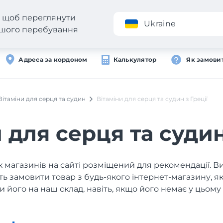
н, щоб переглянути
Додаток
Ukraine
вашого перебування
Адреса за кордоном
Калькулятор
Як замови
Вітаміни для серця та судин
Вітаміни для серця та судин з Греції
 для серця та судин
 магазинів на сайті розміщений для рекомендації. В
ь замовити товар з будь-якого інтернет-магазину, 
и його на наш склад, навіть, якщо його немає у цьому 