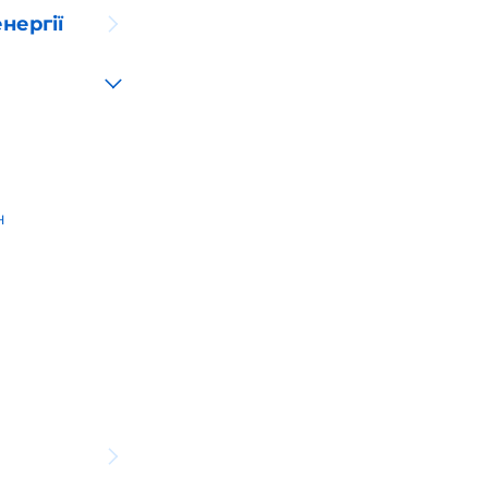
нергії
н