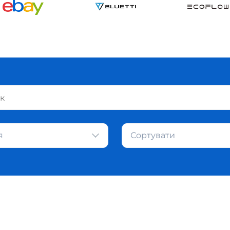
я
Сортувати