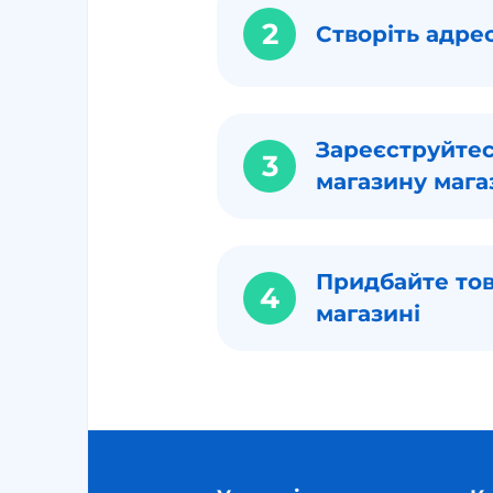
2
Створіть адре
Зареєструйтес
3
магазину мага
Придбайте тов
4
магазині