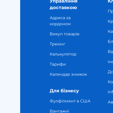
Управління
К
доставкою
Пр
Адреса за
Кр
кордоном
Ка
Викуп товарів
Бл
Трекінг
Ві
Калькулятор
Ін
Тарифи
До
Календар знижок
Ко
Для бізнесу
In
Фулфілмент в США
Ав
Вантажні