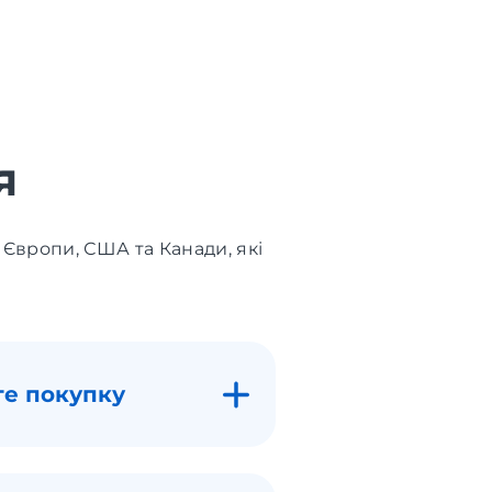
я
 Європи, США та Канади, які
те покупку