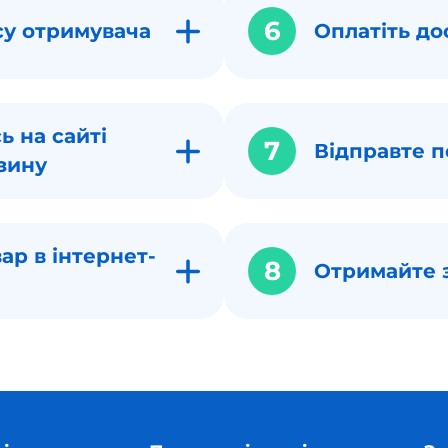
6
су отримувача
Оплатіть до
ь на сайті
7
Відправте п
зину
ар в інтернет-
8
Отримайте 