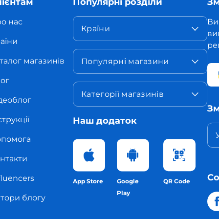
лієнтам
Популярні розділи
Зм
о нас
Ви
Країни
ви
аїни
ре
талог магазинів
Популярні магазини
ог
Категорії магазинів
деоблог
Зм
струкції
Наш додаток
помога
нтакти
С
fluencers
App Store
Google
QR Code
Play
тори блогу