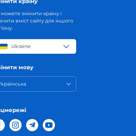
інити країну
 можете змінити країну і
вчити вміст сайту для іншого
гіону.
Ukraine
інити мову
Українська
оцмережі