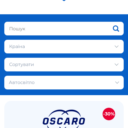
Країна
Сортувати
Автосвітло
-30%