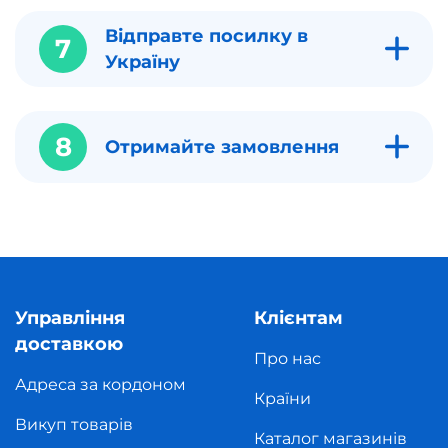
Відправте посилку в
7
Україну
8
Отримайте замовлення
Управління
Клієнтам
доставкою
Про нас
Адреса за кордоном
Країни
Викуп товарів
Каталог магазинів