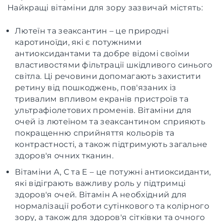
Найкращі вітаміни для зору зазвичай містять:
Лютеїн та зеаксантин – це природні
каротиноїди, які є потужними
антиоксидантами та добре відомі своїми
властивостями фільтрації шкідливого синього
світла. Ці речовини допомагають захистити
ретину від пошкоджень, пов'язаних із
тривалим впливом екранів пристроїв та
ультрафіолетових променів. Вітаміни для
очей із лютеїном та зеаксантином сприяють
покращенню сприйняття кольорів та
контрастності, а також підтримують загальне
здоров'я очних тканин.
Вітаміни A, C та E – це потужні антиоксиданти,
які відіграють важливу роль у підтримці
здоров'я очей. Вітамін A необхідний для
нормалізації роботи сутінкового та колірного
зору, а також для здоров'я сітківки та очного