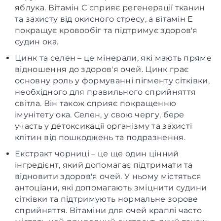
яблука. Вітамін C сприяє регенерації тканин
та захисту від окисного стресу, а вітамін E
покращує кровообіг та підтримує здоров'я
судин ока.
Цинк та селен – це мінерали, які мають пряме
відношення до здоров'я очей. Цинк грає
основну роль у формуванні пігменту сітківки,
необхідного для правильного сприйняття
світла. Він також сприяє покращенню
імунітету ока. Селен, у свою чергу, бере
участь у детоксикації організму та захисті
клітин від пошкоджень та подразнення.
Екстракт чорниці – це ще один цінний
інгредієнт, який допомагає підтримати та
відновити здоров'я очей. У ньому містяться
антоціани, які допомагають зміцнити судини
сітківки та підтримують нормальне зорове
сприйняття. Вітаміни для очей краплі часто