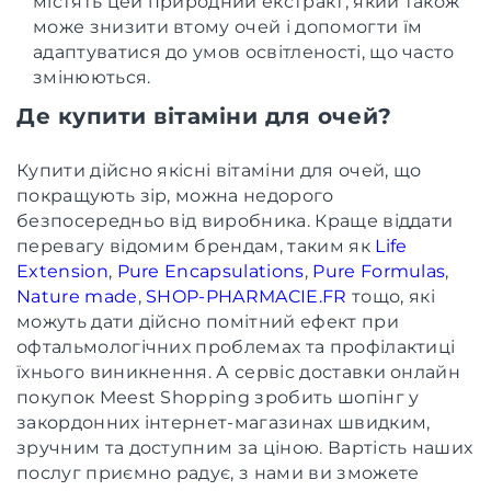
містять цей природний екстракт, який також
може знизити втому очей і допомогти їм
адаптуватися до умов освітленості, що часто
змінюються.
Де купити вітаміни для очей?
Купити дійсно якісні вітаміни для очей, що
покращують зір, можна недорого
безпосередньо від виробника. Краще віддати
перевагу відомим брендам, таким як
Life
Extension
,
Pure Encapsulations
,
Pure Formulas
,
Nature made
,
SHOP-PHARMACIE.FR
тощо, які
можуть дати дійсно помітний ефект при
офтальмологічних проблемах та профілактиці
їхнього виникнення. А сервіс доставки онлайн
покупок Meest Shopping зробить шопінг у
закордонних інтернет-магазинах швидким,
зручним та доступним за ціною. Вартість наших
послуг приємно радує, з нами ви зможете