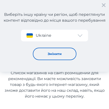
Виберіть іншу країну чи регіон, щоб переглянути
контент відповідно до місця вашого перебування
Реєстрація
Ukraine
Вітаміни для очей та зору
Вітаміни для очей та зору з
Змінити
доставкою в Україну
Список магазинів на сайті розміщений для
рекомендації. Ви маєте можливість замовити
товар з будь-якого інтернет-магазину, який
зможе доставити його на наш склад, навіть, якщо
його немає у цьому переліку.