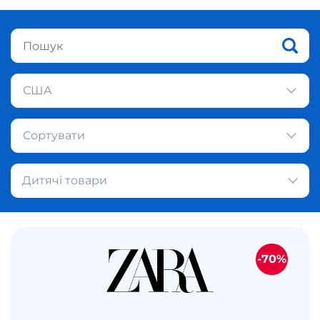
США
Сортувати
Дитячі товари
-70%