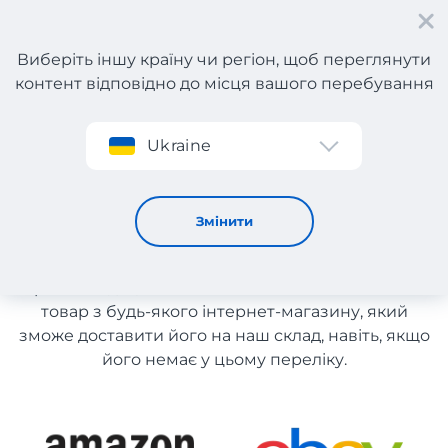
Виберіть іншу країну чи регіон, щоб переглянути
контент відповідно до місця вашого перебування
Реєстрація
Ukraine
Дитячі товари зі США
Дитячі товари зі США
Змінити
Список магазинів на сайті розміщений для
рекомендації. Ви маєте можливість замовити
товар з будь-якого інтернет-магазину, який
зможе доставити його на наш склад, навіть, якщо
його немає у цьому переліку.