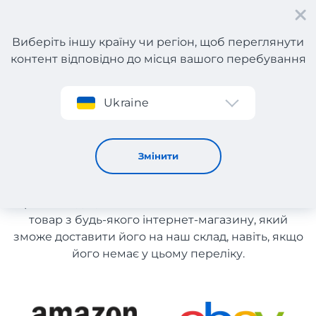
Виберіть іншу країну чи регіон, щоб переглянути
контент відповідно до місця вашого перебування
Реєстрація
Ukraine
Товари для здоров'я зі США
Товари для здоров'я зі США
Змінити
Список магазинів на сайті розміщений для
рекомендації. Ви маєте можливість замовити
товар з будь-якого інтернет-магазину, який
зможе доставити його на наш склад, навіть, якщо
його немає у цьому переліку.