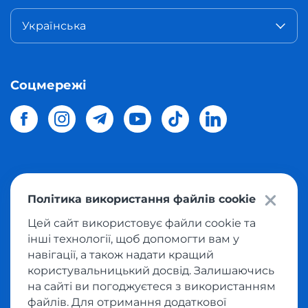
Українська
Соцмережі
© 2026 Meest Shopping
доставка покупок з інтернет-
Політика використання файлів cookie
магазинів світу в Україну.
Всі права захищені
Цей сайт використовує файли cookie та
інші технології, щоб допомогти вам у
Політика конфіденційності
навігації, а також надати кращий
Публічна оферта
користувальницький досвід. Залишаючись
Умови користування сервісом викупу товарів
на сайті ви погоджуєтеся з використанням
файлів. Для отримання додаткової