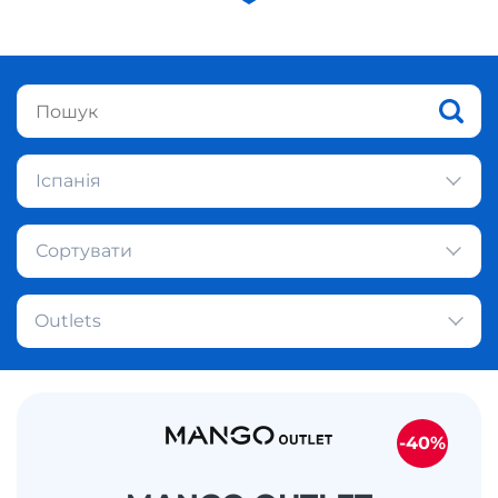
Іспанія
Сортувати
Outlets
-40%