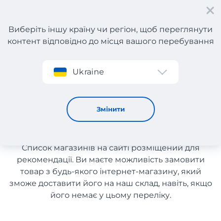
Виберіть іншу країну чи регіон, щоб переглянути
контент відповідно до місця вашого перебування
Реєстрація
Ukraine
Outlets з доставкою в Україну
Outlets з доставкою в
Змінити
Україну
Список магазинів на сайті розміщений для
рекомендації. Ви маєте можливість замовити
товар з будь-якого інтернет-магазину, який
зможе доставити його на наш склад, навіть, якщо
його немає у цьому переліку.