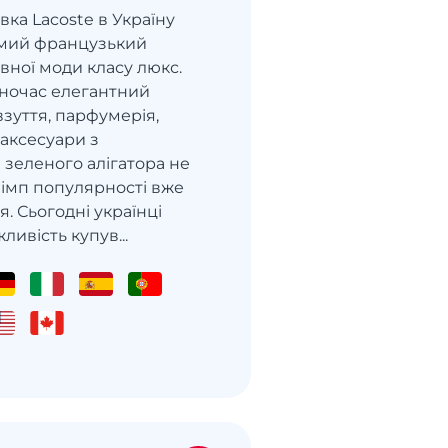
ка Lacoste в Україну
домий французький
вної моди класу люкс.
дночас елегантний
 взуття, парфумерія,
 аксесуари з
зеленого алігатора не
імп популярності вже
я. Сьогодні українці
ивість купув...