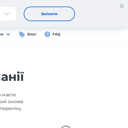
Реєстрація
Вхід
UA
Змінити
ти
Блог
FAQ
анії
и маєте
який зможе
переліку.