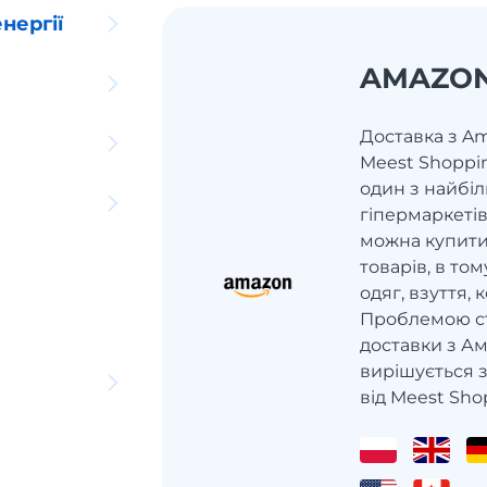
нергії
AMAZO
Доставка з Am
Meest Shoppi
один з найбі
гіпермаркетів
можна купити
товарів, в том
одяг, взуття,
Проблемою ст
доставки з Ам
вирішується 
від Meest Sho