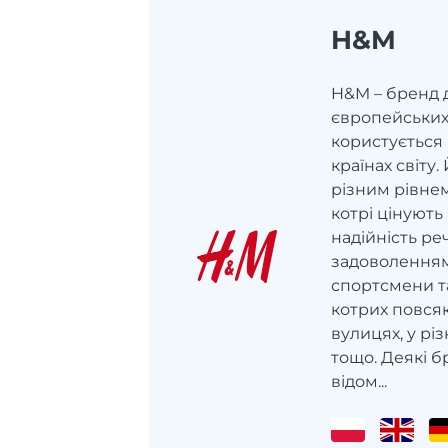
H&M
H&M – бренд 
європейських
користується
країнах світу
різним рівнем
котрі цінують 
надійність ре
задоволенням 
спортсмени та
котрих повсяк
вулицях, у рі
тощо. Деякі б
відом...