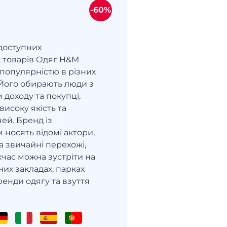
-60%
доступних
 товарів Одяг H&M
 популярністю в різних
. Його обирають люди з
 доходу та покупці,
високу якість та
чей. Бренд із
носять відомі актори,
 звичайні перехожі,
час можна зустріти на
зних закладах, парках
ренди одягу та взуття