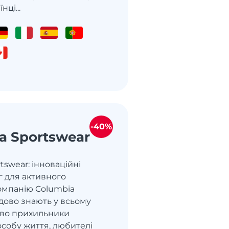
нці...
-40%
a Sportswear
tswear: інноваційні
г для активного
омпанію Columbia
дово знають у всьому
ливо прихильники
особу життя, любителі