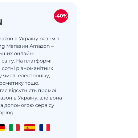
-40%
N
azon в Україну разом з
ng Магазин Amazon –
льших онлайн-
 світу. На платформі
 сотні різноманітних
у числі електроніку,
 косметику тощо.
ає відсутність прямої
азон в Україну, але вона
за допомогою сервісу
pping.