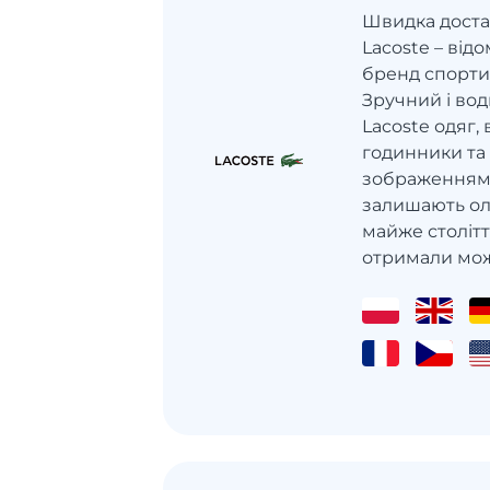
Швидка достав
Lacoste – ві
бренд спорти
Зручний і во
Lacoste одяг,
годинники та
зображенням 
залишають ол
майже столітт
отримали можл