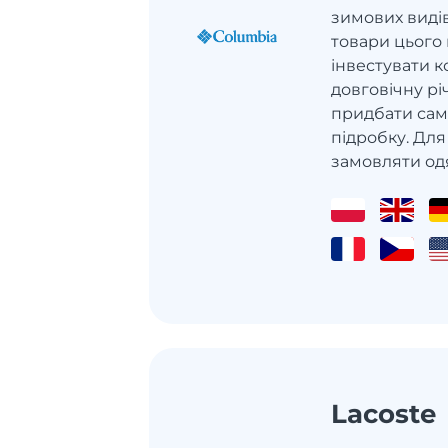
зимових виді
товари цього
інвестувати к
довговічну рі
придбати саме
підробку. Дл
замовляти одя
Lacoste