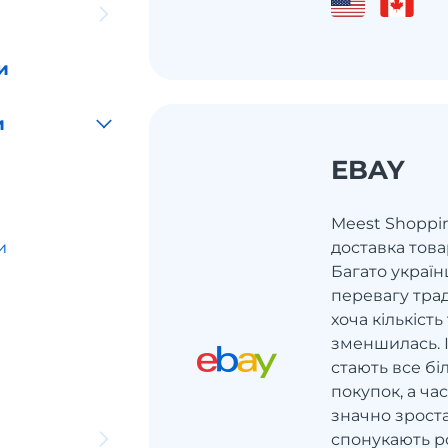
и
и
EBAY
Meest Shoppi
и
доставка това
Багато україн
перевагу тра
хоча кількіст
зменшилась. 
стають все б
покупок, а ч
значно зроста
спонукають р