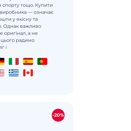
в спорту тощо. Купити
 виробника — означає
ошти у якісну та
ч. Однак важливо
 оригінал, а не
я цього радимо
г і
-20%