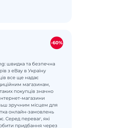
-60%
ng: швидка та безпечна
рів з eBay в Україну
ців все ще надає
диційним магазинам,
ь таких покупців значно
Інтернет-магазини
ільш зручним місцем для
астка онлайн-замовлень
є. Серед переваг, які
обити придбання через