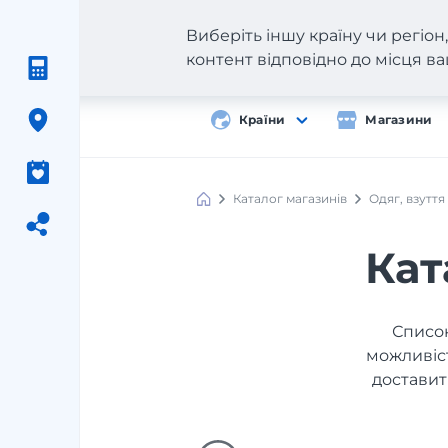
Виберіть іншу країну чи регіо
контент відповідно до місця 
Країни
Магазини
Каталог магазинів
Одяг, взуття
Кат
Список
можливіст
доставит