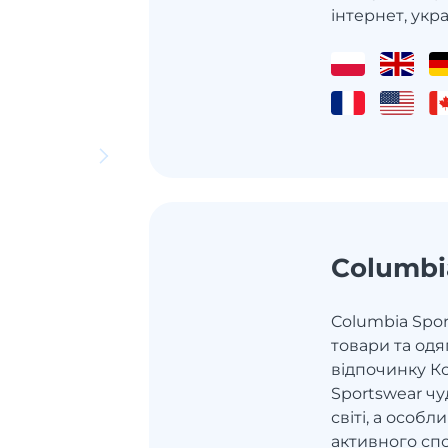
інтернет, украї
Columbi
Columbia Spor
товари та одя
відпочинку К
Sportswear чу
світі, а особ
активного сп