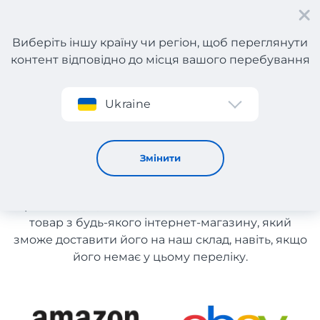
Виберіть іншу країну чи регіон, щоб переглянути
контент відповідно до місця вашого перебування
Реєстрація
Ukraine
Одяг з Іспанії
Одяг з Іспанії
Змінити
Список магазинів на сайті розміщений для
рекомендації. Ви маєте можливість замовити
товар з будь-якого інтернет-магазину, який
зможе доставити його на наш склад, навіть, якщо
його немає у цьому переліку.