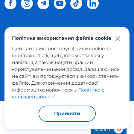
© 2026 Meest Shopping
доставка покупок з інтернет-
Політика використання файлів cookie
магазинів світу в Україну.
Всі права захищені
Цей сайт використовує файли cookie та
інші технології, щоб допомогти вам у
Політика конфіденційності
навігації, а також надати кращий
Публічна оферта
користувальницький досвід. Залишаючись
Умови користування сервісом викупу товарів
на сайті ви погоджуєтеся з використанням
файлів. Для отримання додаткової
інформації ознайомтеся з
Політикою
конфіденційності
.
За транзакції відповідає:
Прийняти
Support