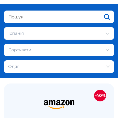
Іспанія
Сортувати
Одяг
-40%