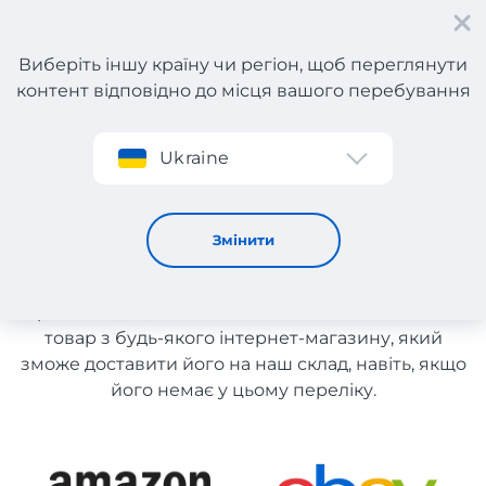
Виберіть іншу країну чи регіон, щоб переглянути
контент відповідно до місця вашого перебування
Реєстрація
Ukraine
Каталог магазинів Канади
Каталог магазинів Канади
Змінити
Список магазинів на сайті розміщений для
рекомендації. Ви маєте можливість замовити
товар з будь-якого інтернет-магазину, який
зможе доставити його на наш склад, навіть, якщо
його немає у цьому переліку.