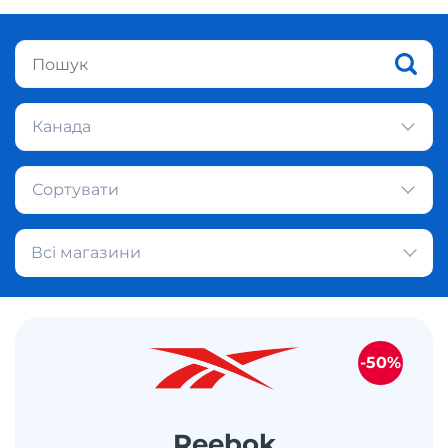
Канада
Сортувати
Всі магазини
-50%
Reebok