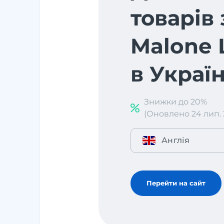
товарів 
Malone 
в Украї
Знижки до 20%
(Оновлено 24 лип. 2
Англія
Перейти на сайт