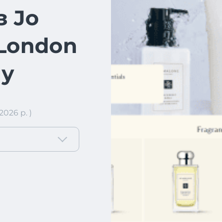
з Jo
London
ну
026 р. )