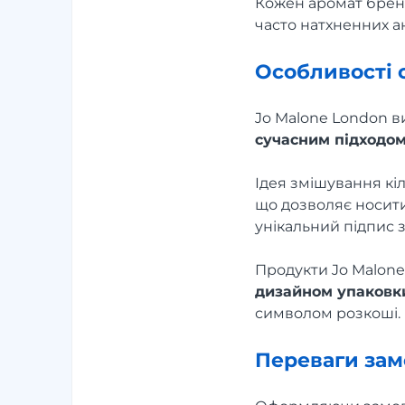
Кожен аромат брен
часто натхненних а
Особливості 
Jo Malone London в
сучасним підходо
Ідея змішування кіл
що дозволяє носит
унікальний підпис з
Продукти Jo Malon
дизайном упаковк
символом розкоші.
Переваги зам