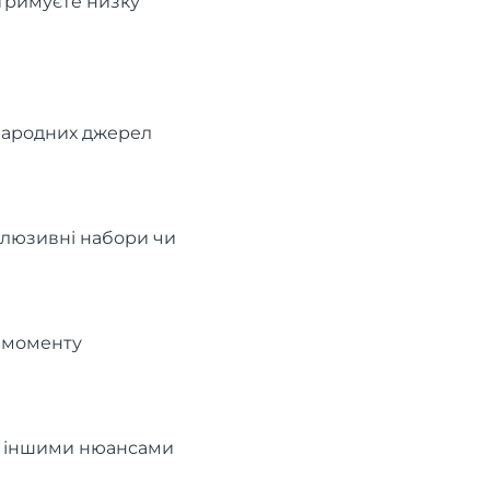
отримуєте низку
жнародних джерел
клюзивні набори чи
д моменту
о іншими нюансами