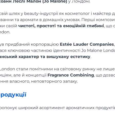
оанн Леслі Малон (Jo Malone)
у
Лондоні
.
ій шлях у beauty-індустрії як косметолог і майстер д
 ванни та аромати в домашніх умовах. Перші компози
ки своїй
чистоті, простоті та емоційній глибині
, що
ndon.
 був придбаний корпорацією
Estée Lauder Companies
я ключовою частиною ідентичності Jo Malone Londo
анський характер та вишукану естетику
.
London стали помітними на світовому ринку не лише
ціям, але й концепції
Fragrance Combining
, що дозв
ння власного, неповторного запаху.
родукції
пропонує широкий асортимент ароматичних продукті