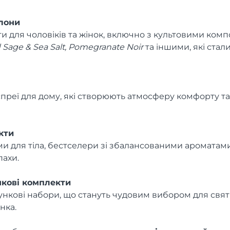
лони
ти для чоловіків та жінок, включно з культовими ком
 Sage & Sea Salt, Pomegranate Noir
та іншими, які стал
спреї для дому, які створюють атмосферу комфорту та
кти
еми для тіла, бестселери зі збалансованими ароматам
пахи.
нкові комплекти
нкові набори, що стануть чудовим вибором для свят
нка.