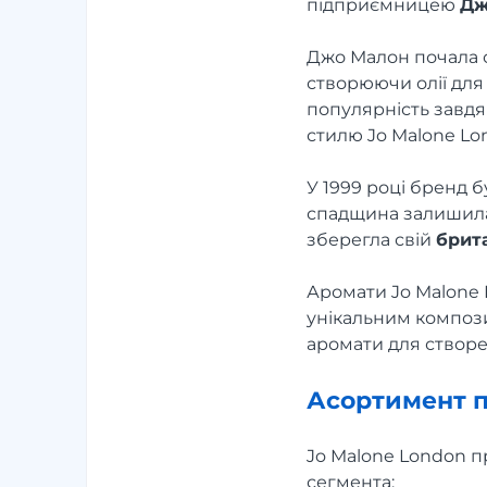
підприємницею
Дж
Джо Малон почала св
створюючи олії для
популярність завдя
стилю Jo Malone Lo
У 1999 році бренд
спадщина залишилас
зберегла свій
брит
Аромати Jo Malone 
унікальним компози
аромати для створе
Асортимент п
Jo Malone London 
сегмента: