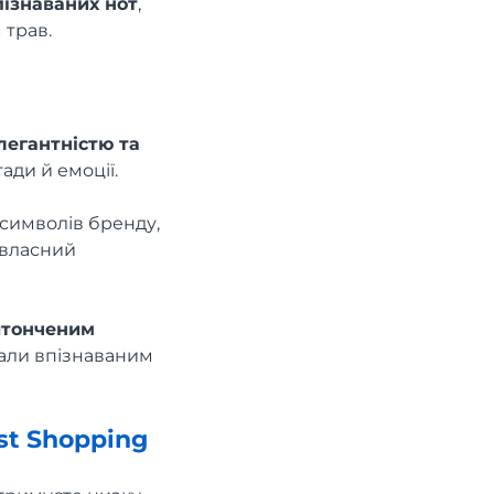
пізнаваних нот
,
 трав.
легантністю та
ади й емоції.
 символів бренду,
 власний
итонченим
тали впізнаваним
st Shopping