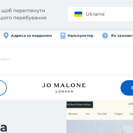
н, щоб переглянути
Додаток
Ukraine
вашого перебування
Адреса за кордоном
Калькулятор
Як замови
ondon
а