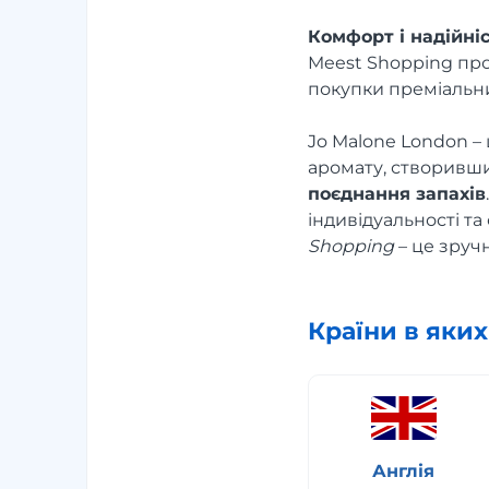
Комфорт і надійні
Meest Shopping про
покупки преміальни
Jo Malone London – 
аромату, створивш
поєднання запахів
індивідуальності т
Shopping
– це зручн
Країни в яки
Англія