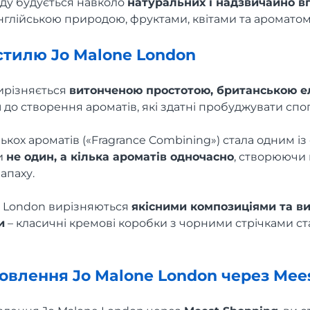
ду будується навколо
натуральних і надзвичайно в
нглійською природою, фруктами, квітами та ароматом
стилю Jo Malone London
ирізняється
витонченою простотою, британською е
м
до створення ароматів, які здатні пробуджувати спог
ькох ароматів («Fragrance Combining») стала одним із
и
не один, а кілька ароматів одночасно
, створюючи
апаху.
e London вирізняються
якісними композиціями та в
и
– класичні кремові коробки з чорними стрічками с
овлення Jo Malone London через Mee