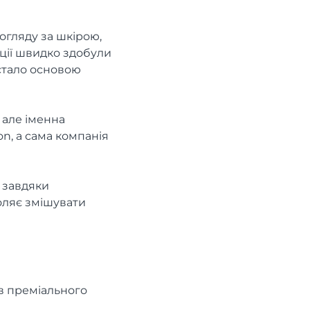
огляду за шкірою,
ції швидко здобули
 стало основою
, але іменна
n, а сама компанія
 завдяки
оляє змішувати
в преміального