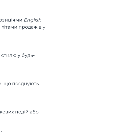
позиціями
English
и хітами продажів у
 стилю у будь-
и, що поєднують
кових подій або