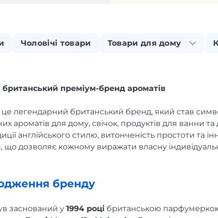
и
Чоловічі товари
Товари для дому
– британський преміум-бренд ароматів
 це легендарний британський бренд, який став симв
их ароматів для дому, свічок, продуктів для ванни та 
ції англійського стилю, витонченість простоти та ін
, що дозволяє кожному виражати власну індивідуаль
оходження бренду
ув заснований у
1994 році
британською парфумеркою