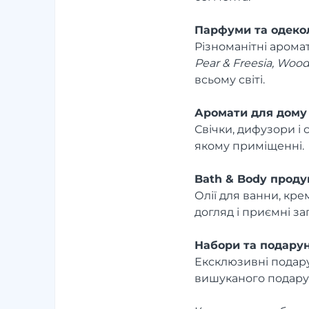
Парфуми та одеко
Різноманітні арома
Pear & Freesia, Wood
всьому світі.
Аромати для дому
Свічки, дифузори і 
якому приміщенні.
Bath & Body проду
Олії для ванни, кр
догляд і приємні за
Набори та подару
Ексклюзивні подару
вишуканого подару