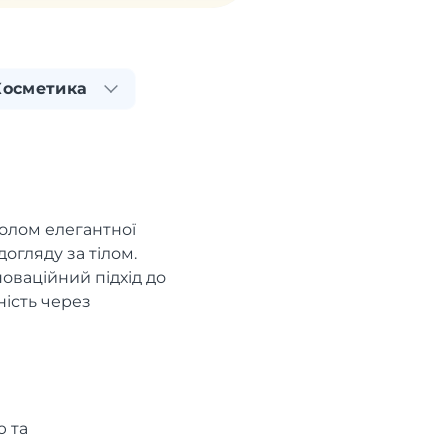
Косметика
олом елегантної
догляду за тілом.
новаційний підхід до
ність через
 та