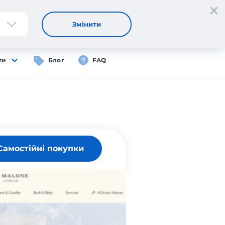
Реєстрація
Вхід
UA
Змінити
ти
Блог
FAQ
Самостійні покупки