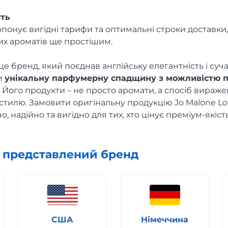
сть
понує вигідні тарифи та оптимальні строки доставки
х ароматів ще простішим.
це бренд, який поєднав англійську елегантність і суч
и
унікальну парфумерну спадщину з можливістю 
. Його продукти – не просто аромати, а спосіб вираж
а стилю. Замовити оригінальну продукцію Jo Malone 
о, надійно та вигідно для тих, хто цінує преміум-якість
х представлений бренд
США
Німеччина