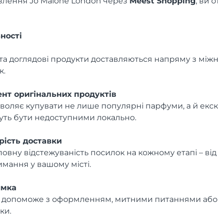
лення Jo Malone London через
Meest Shopping
, ви 
ності
и та доглядові продукти доставляються напряму з мі
к.
нт оригінальних продуктів
воляє купувати не лише популярні парфуми, а й екс
ожуть бути недоступними локально.
рість доставки
повну відстежуваність посилок на кожному етапі – ві
мання у вашому місті.
имка
и допоможе з оформленням, митними питаннями аб
ки.