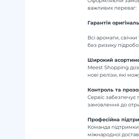
Оформляючи замов
важливих переваг:
Гарантія оригіналь
Всі аромати, свічк
без ризику підробо
Широкий асортиме
Meest Shopping доз
нові релізи, які м
Контроль та прозо
Сервіс забезпечує 
замовлення до отри
Професійна підтр
Команда підтримк
міжнародної достав