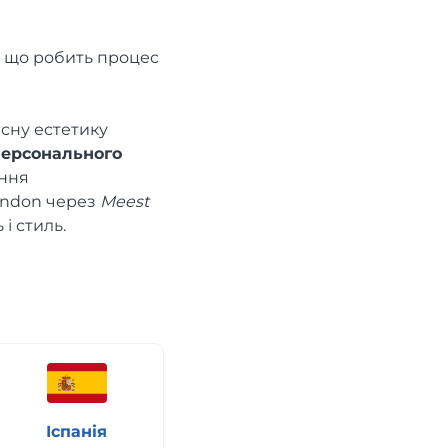
, що робить процес
асну естетику
персонального
ення
London через
Meest
 і стиль.
Іспанія