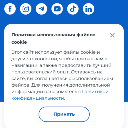
Политика использования файлов
© 2026 Meest Shopping
доставка покупок с интернет
cookie
магазинов мира в Украину.
Все права защищены
Этот сайт использует файлы cookie и
другие технологии, чтобы помочь вам в
Политика конфиденциальности
навигации, а также предоставить лучший
Публичная оферта
пользовательский опыт. Оставаясь на
Условия пользования сервисом выкупа товаров
сайте, вы соглашаетесь с использованием
файлов. Для получения дополнительной
информации ознакомьтесь с
Политикой
конфиденциальности
.
Платежные системы:
Принять