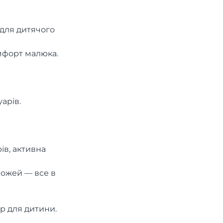
 для дитячого
мфорт малюка.
арів.
ів, активна
рожей — все в
р для дитини.