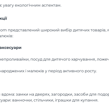
 увагу екологічним аспектам.
ції
com представлений широкий вибір дитячих товарів, я
алюків:
 аксесуари
епроливайки, посуд для дитячого харчування, ложеч
народжених і малюків у період активного росту.
 вдома: замки на дверях, загородки, засоби для подо
уари: ванночки, стільчики, іграшки для купання.