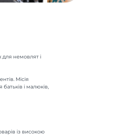
х для немовлят і
нтів. Місія
 батьків і малюків,
оварів із високою