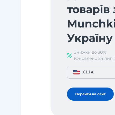
товарів 
Munchki
Україну
Знижки до 30%
(Оновлено 24 лип. 2
США
Перейти на сайт