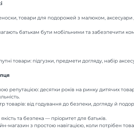
і
еноски, товари для подорожей з малюком, аксесуари
магають батькам бути мобільними та забезпечити ко
утні товари: підгузки, предмети догляду, набір аксесу
упця
ою репутацією: десятки років на ринку дитячих товар
льність.
 товарів: від годування до безпеки, догляду й подо
 якість та безпека — пріоритет для батьків.
н-магазин з простою навігацією, коли потрібен това