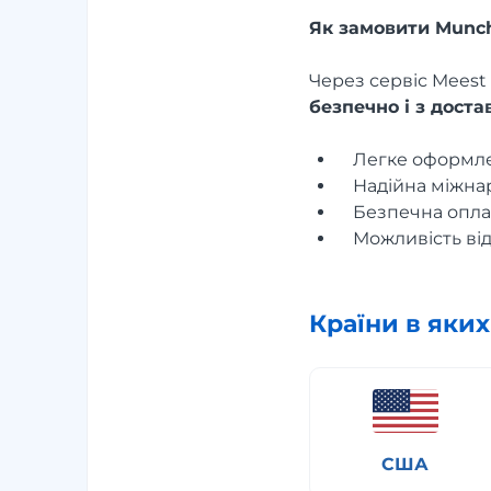
Як замовити Munch
Через сервіс Mees
безпечно і з дост
Легке оформле
Надійна міжна
Безпечна оплат
Можливість ві
Країни в яки
США