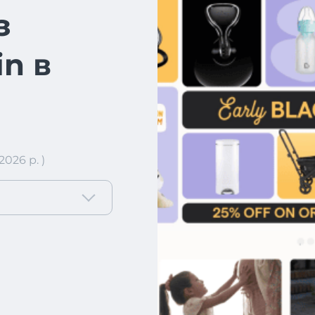
з
n в
026 р. )