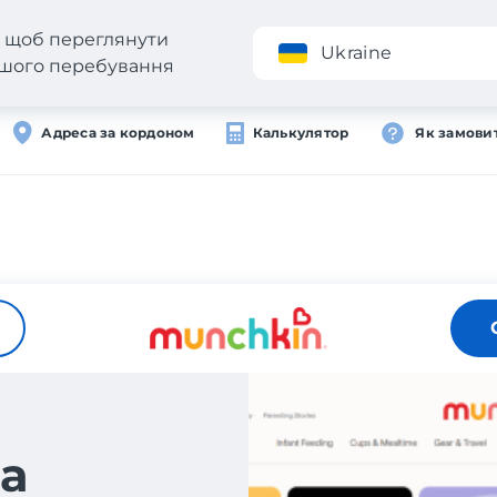
н, щоб переглянути
Додаток
Ukraine
вашого перебування
Адреса за кордоном
Калькулятор
Як замови
а