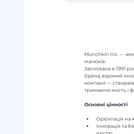
Munchkin Inc. — ам
малюків.
Заснована в 1991 ро
Бренд відомий іннов
компанії — створюва
тримаючи якість і ф
Основні цінності
Орієнтація на 
Інновація та б
якістю.