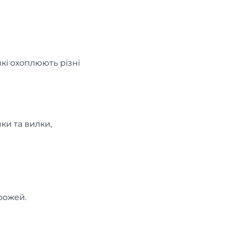
кі охоплюють різні
ки та вилки,
рожей.