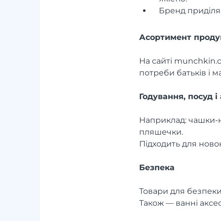
Бренд приділяє
Асортимент продук
На сайті munchkin.
потреби батьків і м
Годування, посуд і
Наприклад: чашки-н
пляшечки.
Підходить для ново
Безпека
Товари для безпеки
Також — ванні аксес