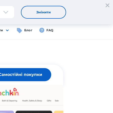
Реєстрація
Вхід
UA
Змінити
ти
Блог
FAQ
Самостійні покупки