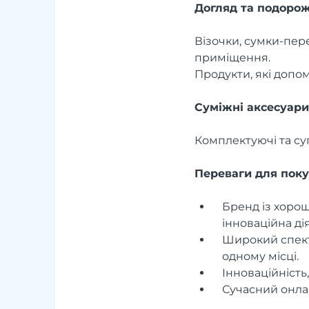
Догляд та подорож
Візочки, сумки-пер
приміщення.
Продукти, які допо
Суміжні аксесуари
Комплектуючі та суп
Переваги для пок
Бренд із хорош
інноваційна дія
Широкий спектр
одному місці.
Інноваційність,
Сучасний онлай