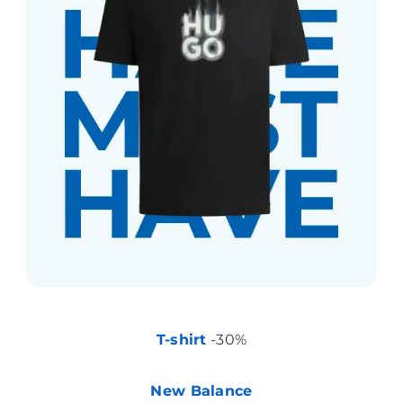
T-shirt
-30%
New Balance