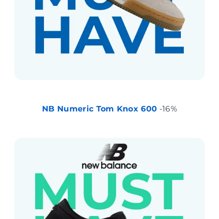
NB Numeric Tom Knox 600
-16%