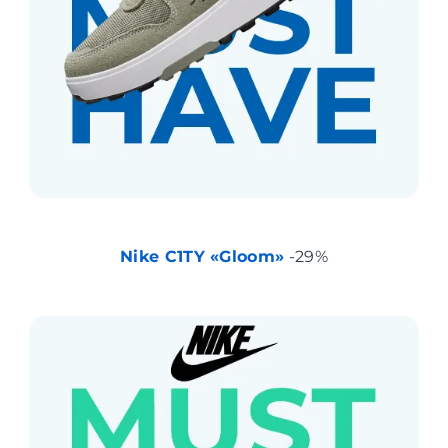
Nike C1TY «Gloom»
-29%