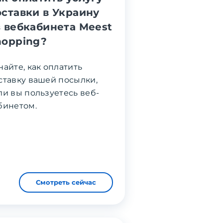
оставки в Украину
з вебкабинета Meest
hopping?
найте, как оплатить
ставку вашей посылки,
ли вы пользуетесь веб-
бинетом.
Смотреть сейчас