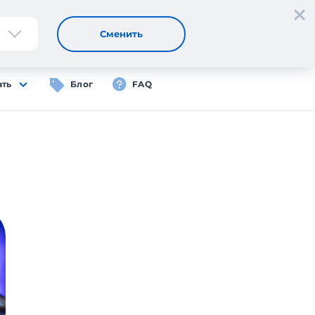
Регистрация
Вход
RU
Сменить
ать
Блог
FAQ