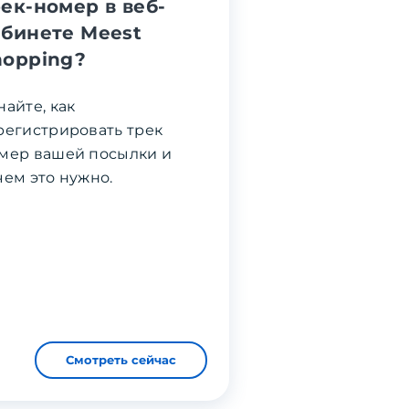
ек-номер в веб-
абинете Meest
hopping?
найте, как
регистрировать трек
мер вашей посылки и
чем это нужно.
Смотреть сейчас