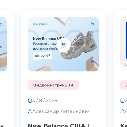
Видеоинструкции
3 / 8 / 2026
2
Александр Литвинович
гу
New Balance США |
Ка