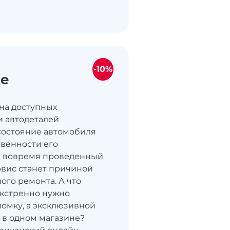
-10%
ne
она доступных
и автодеталей
состояние автомобиля
твенности его
е вовремя проведенный
вис станет причиной
ого ремонта. А что
 экстренно нужно
ломку, а эксклюзивной
и в одном магазине?