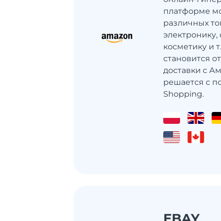
платформе мо
различных то
электронику, 
косметику и 
становится о
доставки с Ам
решается с п
Shopping.
EBAY