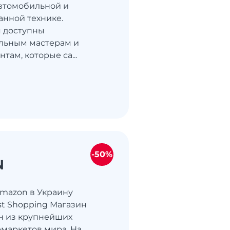
автомобильной и
нной технике.
 доступны
льным мастерам и
там, которые са...
-50%
N
Amazon в Украину
st Shopping Магазин
н из крупнейших
маркетов мира. На