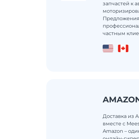
запчастей к 
моторизирова
Предложения
профессиона
частным клиен
AMAZO
Доставка из 
вместе с Mee
Amazon – оди
онлайн-гипер