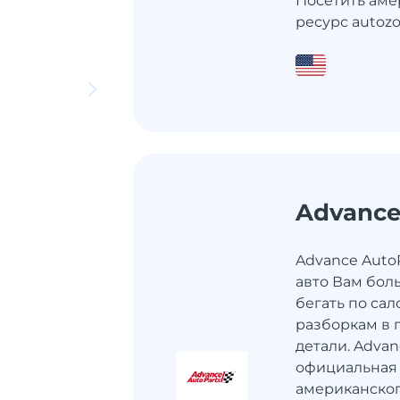
Посетить аме
ресурс autozon
Advance
Advance AutoP
авто Вам бол
бегать по сал
разборкам в 
детали. Advan
официальная
американско