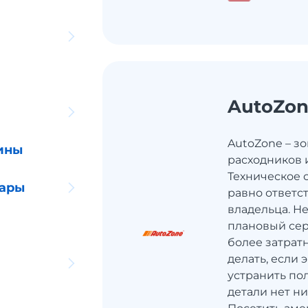
AutoZo
AutoZone – з
ины
расходников 
Техническое 
уары
равно ответс
владельца. Н
плановый сер
более затратн
делать, если
устранить по
детали нет н