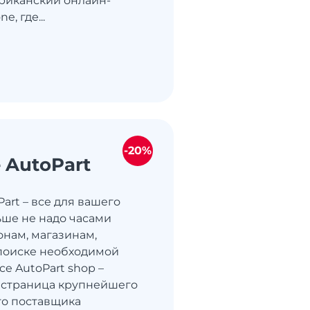
риканский онлайн-
e, где...
-20%
 AutoPart
art – все для вашего
ьше не надо часами
онам, магазинам,
поиске необходимой
ce AutoPart shop –
 страница крупнейшего
го поставщика