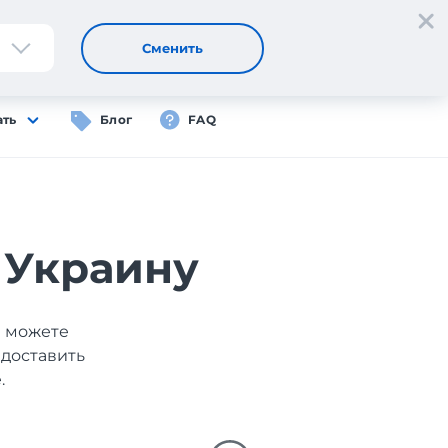
Регистрация
Вход
RU
Сменить
ать
Блог
FAQ
 Украину
ы можете
 доставить
.