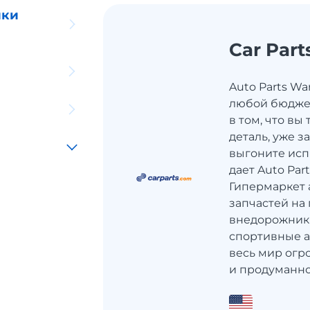
ики
Car Part
Auto Parts Wa
любой бюдже
в том, что вы
деталь, уже з
выгоните исп
дает Auto Par
Гипермаркет 
запчастей на 
внедорожники
спортивные а
весь мир ог
и продуманной