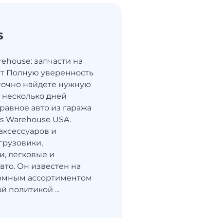
s
rehouse: запчасти на
т Полную уверенность
 точно найдете нужную
а несколько дней
равное авто из гаража
ts Warehouse USA.
аксессуаров и
грузовики,
, легковые и
вто. Он известен на
ромным ассортиментом
 политикой ...