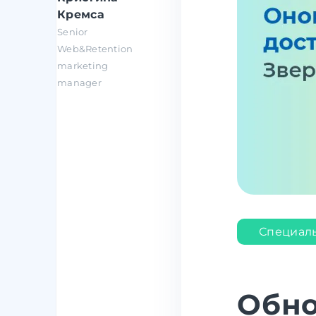
Кремса
Senior
Web&Retention
marketing
manager
Специал
Обно