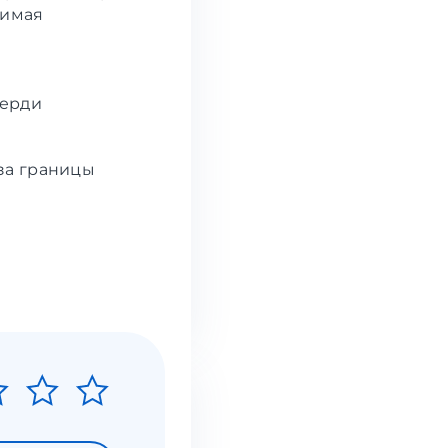
димая
верди
за границы