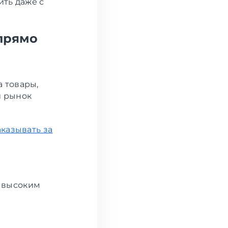
ить даже с
 прямо
 товары,
й рынок
казывать за
с высоким