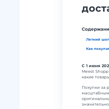
дост
Содержан
Летний шоп
Как покупат
С 1 июня 20
Meest Shopp
какие товары
Покупки за 
масштабным 
оригинальны
значительно