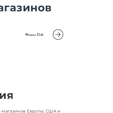
агазинов
ия
т-магазинов Европы, США и