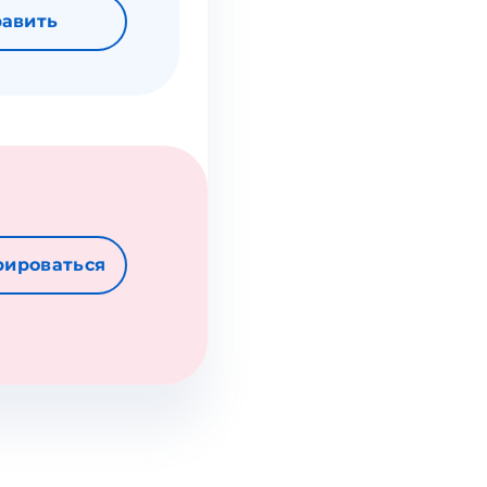
авить
рироваться