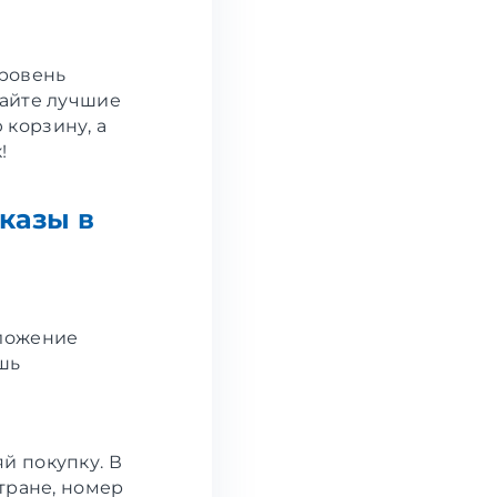
ровень
райте лучшие
корзину, а
!
аказы в
ложение
ишь
й покупку. В
тране, номер