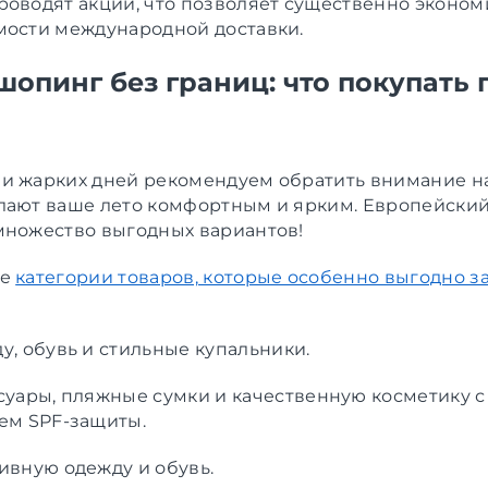
роводят акции, что позволяет существенно эконом
мости международной доставки.
шопинг без границ: что покупать
и жарких дней рекомендуем обратить внимание на
лают ваше лето комфортным и ярким. Европейски
множество выгодных вариантов!
ые
категории товаров, которые особенно выгодно за
у, обувь и стильные купальники.
суары, пляжные сумки и качественную косметику 
ем SPF-защиты.
ивную одежду и обувь.