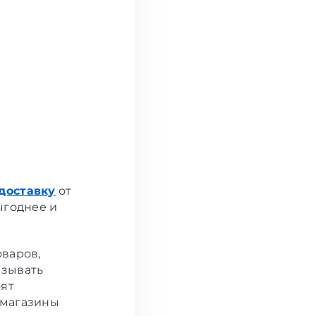
доставку
от
ыгоднее и
оваров,
азывать
оят
 магазины