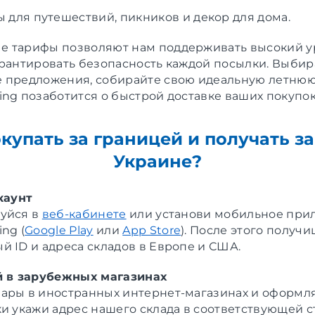
ы для путешествий, пикников и декор для дома.
 тарифы позволяют нам поддерживать высокий у
арантировать безопасность каждой посылки. Выби
 предложения, собирайте свою идеальную летнюю 
ing позаботится о быстрой доставке ваших покупок
купать за границей и получать з
Украине?
каунт
уйся в
веб-кабинете
или установи мобильное при
ng (
Google Play
или
App Store
). После этого получ
й ID и адреса складов в Европе и США.
й в зарубежных магазинах
ары в иностранных интернет-магазинах и оформля
ки укажи адрес нашего склада в соответствующей с