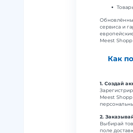
Товар
Обновлённые
сервиса и г
европейские
Meest Shopp
Как по
1. Создай ак
Зарегистрир
Meest Shoppi
персональны
2. Заказыва
Выбирай тов
поле достав