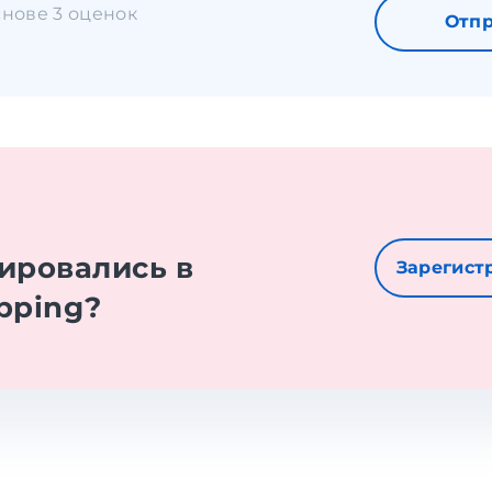
основе 3 оценок
Отпр
е
ировались в
Зарегист
pping?