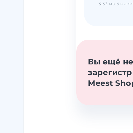
3.33 из 5 на 
Вы ещё н
зарегистр
Meest Sho