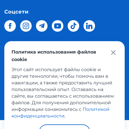
Соцсети
Политика использования файлов
© 2026 Meest Shopping
доставка покупок с интернет
cookie
магазинов мира в Украину.
Все права защищены
Этот сайт использует файлы cookie и
другие технологии, чтобы помочь вам в
Политика конфиденциальности
навигации, а также предоставить лучший
Публичная оферта
пользовательский опыт. Оставаясь на
Условия пользования сервисом выкупа товаров
сайте, вы соглашаетесь с использованием
файлов. Для получения дополнительной
информации ознакомьтесь с
Политикой
конфиденциальности
.