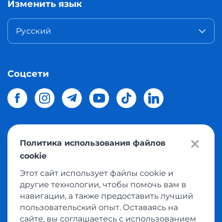
Изменить язык
Русский
Соцсети
Политика использования файлов
© 2026 Meest Shopping
доставка покупок с интернет
cookie
магазинов мира в Украину.
Все права защищены
Этот сайт использует файлы cookie и
другие технологии, чтобы помочь вам в
Политика конфиденциальности
навигации, а также предоставить лучший
Публичная оферта
пользовательский опыт. Оставаясь на
Условия пользования сервисом выкупа товаров
сайте, вы соглашаетесь с использованием