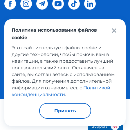
Политика использования файлов
© 2026 Meest Shopping
доставка покупок с интернет
cookie
магазинов мира в Украину.
Все права защищены
Этот сайт использует файлы cookie и
другие технологии, чтобы помочь вам в
Политика конфиденциальности
навигации, а также предоставить лучший
Публичная оферта
пользовательский опыт. Оставаясь на
Условия пользования сервисом выкупа товаров
сайте, вы соглашаетесь с использованием
файлов. Для получения дополнительной
информации ознакомьтесь с
Политикой
конфиденциальности
.
Платежные системы:
Принять
Support