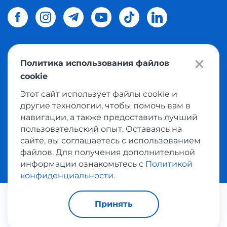
Политика использования файлов
© 2026 Meest Shopping
доставка покупок с интернет
cookie
магазинов мира в Украину.
Все права защищены
Этот сайт использует файлы cookie и
другие технологии, чтобы помочь вам в
Политика конфиденциальности
навигации, а также предоставить лучший
Публичная оферта
пользовательский опыт. Оставаясь на
Условия пользования сервисом выкупа товаров
сайте, вы соглашаетесь с использованием
файлов. Для получения дополнительной
информации ознакомьтесь с
Политикой
конфиденциальности
.
Платежные системы:
Принять