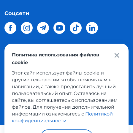
Соцсети
Политика использования файлов
© 2026 Meest Shopping
доставка покупок с интернет
cookie
магазинов мира в Украину.
Все права защищены
Этот сайт использует файлы cookie и
другие технологии, чтобы помочь вам в
Политика конфиденциальности
навигации, а также предоставить лучший
Публичная оферта
пользовательский опыт. Оставаясь на
Условия пользования сервисом выкупа товаров
сайте, вы соглашаетесь с использованием
файлов. Для получения дополнительной
информации ознакомьтесь с
Политикой
конфиденциальности
.