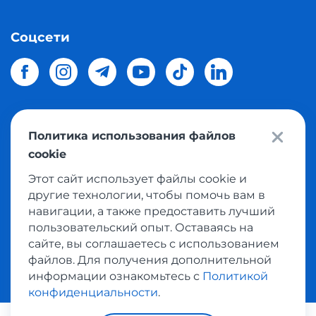
Соцсети
Политика использования файлов
© 2026 Meest Shopping
доставка покупок с интернет
cookie
магазинов мира в Украину.
Все права защищены
Этот сайт использует файлы cookie и
другие технологии, чтобы помочь вам в
Политика конфиденциальности
навигации, а также предоставить лучший
Публичная оферта
пользовательский опыт. Оставаясь на
Условия пользования сервисом выкупа товаров
сайте, вы соглашаетесь с использованием
файлов. Для получения дополнительной
информации ознакомьтесь с
Политикой
конфиденциальности
.