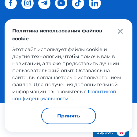
Политика использования файлов
© 2026 Meest Shopping
доставка покупок с интернет
cookie
магазинов мира в Украину.
Все права защищены
Этот сайт использует файлы cookie и
другие технологии, чтобы помочь вам в
Политика конфиденциальности
навигации, а также предоставить лучший
Публичная оферта
пользовательский опыт. Оставаясь на
Условия пользования сервисом выкупа товаров
сайте, вы соглашаетесь с использованием
файлов. Для получения дополнительной
информации ознакомьтесь с
Политикой
конфиденциальности
.
Платежные системы:
Принять
Support