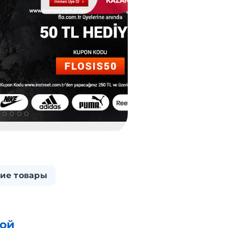
ие товары
ной