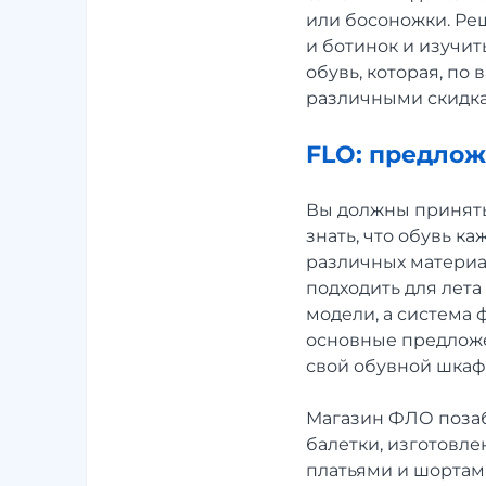
или босоножки. Реш
и ботинок и изучит
обувь, которая, по
различными скидк
FLO: предлож
Вы должны принять
знать, что обувь к
различных материал
подходить для лета
модели, а система
основные предложе
свой обувной шкаф
Магазин ФЛО позаб
балетки, изготовле
платьями и шортами