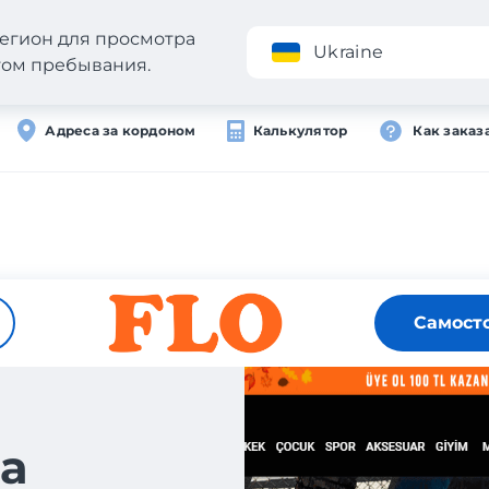
егион для просмотра
Приложение
Ukraine
стом пребывания.
Адреса за кордоном
Калькулятор
Как заказ
Самост
а