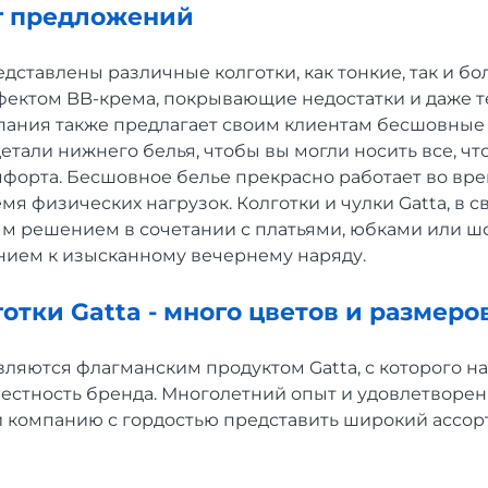
ог предложений
дставлены различные колготки, как тонкие, так и бо
ффектом BB-крема, покрывающие недостатки и даже т
пания также предлагает своим клиентам бесшовные 
етали нижнего белья, чтобы вы могли носить все, что
мфорта. Бесшовное белье прекрасно работает во вре
емя физических нагрузок. Колготки и чулки Gatta, в с
м решением в сочетании с платьями, юбками или шо
ием к изысканному вечернему наряду.
отки Gatta - много цветов и размеро
ляются флагманским продуктом Gatta, с которого н
естность бренда. Многолетний опыт и удовлетворе
и компанию с гордостью представить широкий ассор