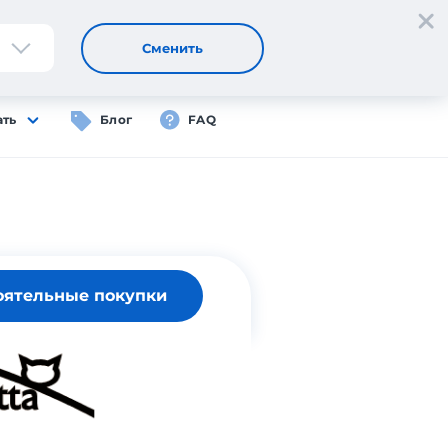
Регистрация
Вход
RU
Сменить
ать
Блог
FAQ
оятельные покупки