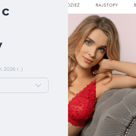
 с
у
2026 г. )