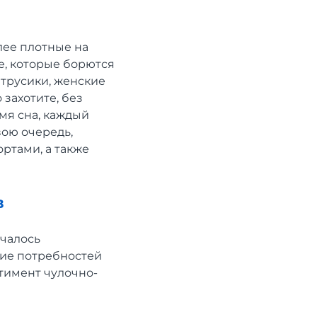
лее плотные на
е, которые борются
трусики, женские
 захотите, без
мя сна, каждый
вою очередь,
ртами, а также
в
ачалось
ние потребностей
тимент чулочно-