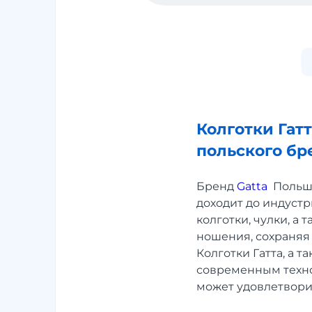
Колготки Гат
польского бр
Бренд
Gatta
Польша
доходит до индуст
колготки, чулки, а
ношения, сохраняя
Колготки Гатта, а 
современным техно
может удовлетвори