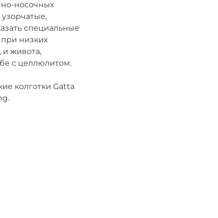
чно-носочных
 узорчатые,
казать специальные
 при низких
 и живота,
ьбе с целлюлитом.
ие колготки Gatta
ng.