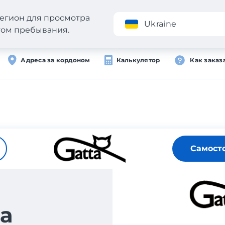
егион для просмотра
Приложение
Ukraine
стом пребывания.
Адреса за кордоном
Калькулятор
Как заказ
Самост
а