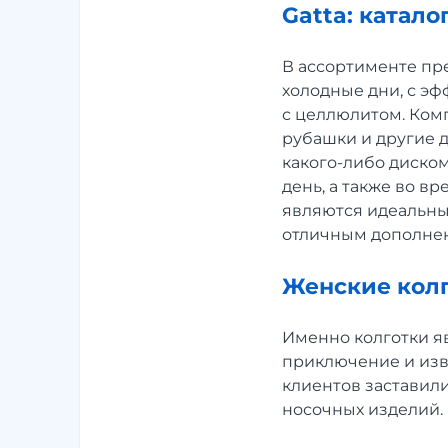
Gatta: катал
В ассортименте пре
холодные дни, с э
с целлюлитом. Ком
рубашки и другие д
какого-либо диско
день, а также во вр
являются идеальны
отличным дополнен
Женские колг
Именно колготки яв
приключение и изв
клиентов заставил
носочных изделий.