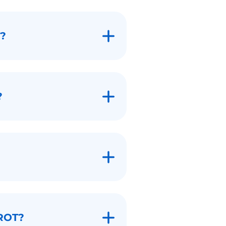
?
?
ROT?