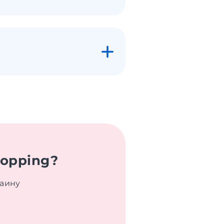
hopping?
раину