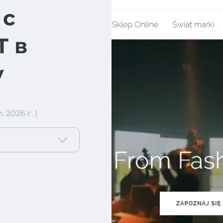
 с
 в
у
2026 г. )