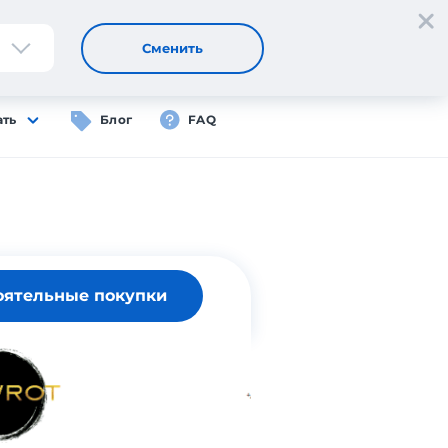
Регистрация
Вход
RU
Сменить
ать
Блог
FAQ
оятельные покупки