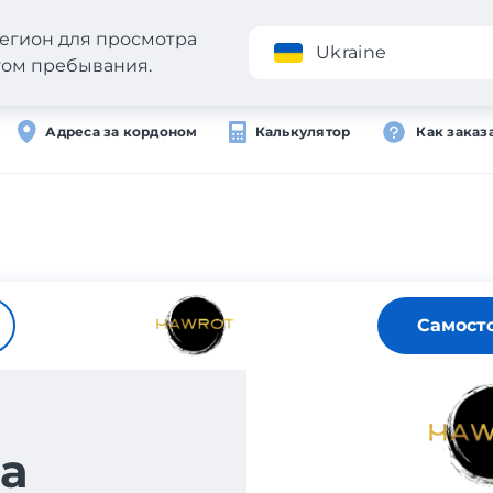
егион для просмотра
Приложение
Ukraine
стом пребывания.
Адреса за кордоном
Калькулятор
Как заказ
Самост
а