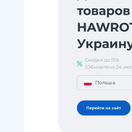
товаров
HAWROT
Украин
Скидки до 15%
(Обновлено 24 июл. 
Польша
Перейти на сайт